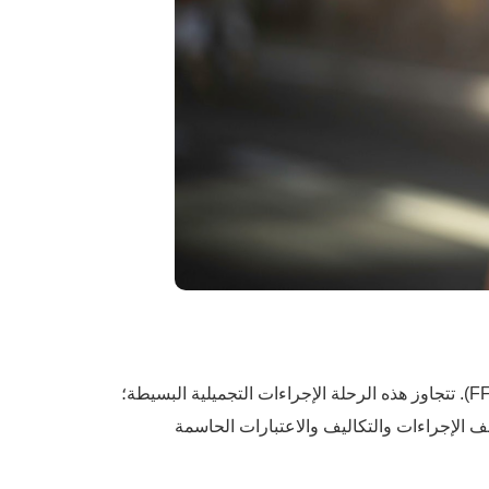
الجراحة (FFS). تتجاوز هذه الرحلة الإجراءات التجميلية البسيطة؛
عكس هويتك الأنثوية الحقيقية. سيتعمق هذا الدليل الشامل في عالم الجراحة (FFS)، ويستكشف الإجراءات والتكاليف والاعتبارات الحاسمة