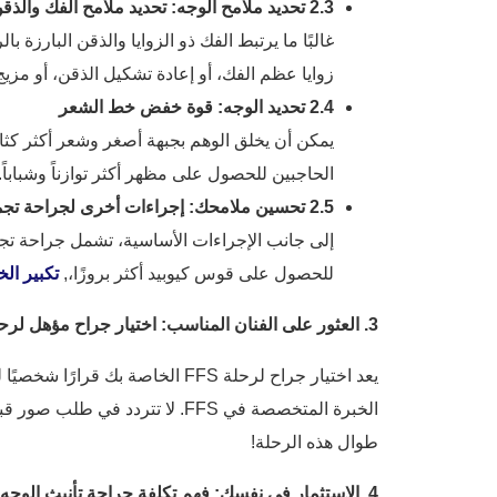
2.3 تحديد ملامح الوجه: تحديد ملامح الفك والذقن
غالبًا ما يرتبط الفك ذو الزوايا والذقن البارزة
زوايا عظم الفك، أو إعادة تشكيل الذقن، أو مزي
2.4 تحديد الوجه: قوة خفض خط الشعر
يمكن أن يخلق الوهم بجبهة أصغر وشعر أكثر كثافة
الحاجبين للحصول على مظهر أكثر توازناً وشباباً.
2.5 تحسين ملامحك: إجراءات أخرى لجراحة تجميل الوجه يجب مراعاتها
إلى جانب الإجراءات الأساسية، تشمل جراحة تجم
للحصول على قوس كيوبيد أكثر بروزًا،,
تكبير الخ
3. العثور على الفنان المناسب: اختيار جراح مؤهل لرحلة FFS الخاصة بك
يعد اختيار جراح لرحلة FFS ال
الخبرة المتخصصة في FFS. لا ت
طوال هذه الرحلة!
4. الاستثمار في نفسك: فهم تكلفة جراحة تأنيث الوجه من ذكر إلى أنثى