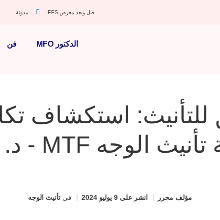
قبل وبعد معرض FFS
مدونة
الدكتور MFO
فن
للتأنيث: استكشاف تكا
يث الوجه MTF - د. MFO
مؤلف
محرر
انشر على
9 يوليو 2024
في
تأنيث الوجه