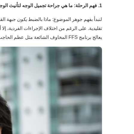
1. فهم الرحلة: ما هي جراحة تجميل الوجه لتأنيث الوجه من ذكر إلى أنثى (FFS)؟
لنبدأ بفهم جوهر الموضوع: ماذا بالضبط
يكون
جبهة القو
تقليدية. على الرغم من اختلاف الإجراءات الفردية، إلا
يعالج برنامج FFS المخاوف الشائعة مثل عظم الحاجب البارز أو الفك المربع أو الأنف الأكبر. النتائج؟ بنية وجه أكثر نعومة ودقة تعكس أنوثتك الداخلية.