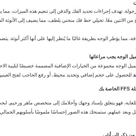
 بالرجولة. تهدف إجراءات تحديد الفك والذقن إلى تنعيم هذه الميزات، مما
ج من الاثنين معًا. تخيلي خط فك منحني بلطف، مما يضيف إلى الأنوثة 
، مما يؤطر الوجه بطريقة غالبًا ما يُنظر إليها على أنها أكثر أنوثة.
يل الوجه مجموعة من الخيارات الإضافية المصممة خصيصًا لتلبية الاحت
د
للحصول على حجم إضافي وتحديد محيط، أو رفع الحاجب لفتح العينين و
خاصة بك قرارًا شخصيًا للغاية، فهو يتعلق بإسناد وجهك وأحلامك إلى متخصص ماهر و
تردد في طلب صور قبل وبعد عملهم. ستمنحك هذه الصور إحساسًا ملموسًا بأسلوبهم ال