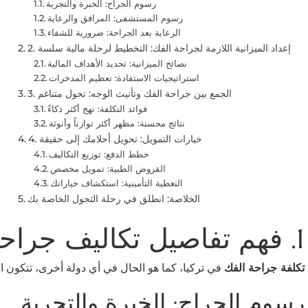
رسوم الجراح: الخبرة والتجربة
رسوم المستشفى: المرافق والرعاية
الرعاية بعد الجراحة: ضرورية للشفاء
2. إعداد الميزانية اللازمة لجراحة الفك: التخطيط لرحلة مالية سلسة
نصائح الميزانية: تحديد الأهداف المالية
استراتيجيات الاستفادة: تعظيم المدخرات
3. الجمع بين جراحة الفك وتأنيث الوجه: تحول متناغم
فوائد التكلفة: نهج أكثر ذكاءً
نتائج محسنة: مظهر أكثر توازناً وأنوثة
4. خيارات التمويل: تحويل أحلامك إلى حقيقة
خطط الدفع: توزيع التكاليف
القروض الطبية: تمويل مخصص
التغطية التأمينية: استكشاف خياراتك
الخلاصة: انطلق في رحلة التحول الخاصة بك
1. فهم تفاصيل تكاليف جراحة الفك في تركيا
تكلفة جراحة الفك
في تركيا، كما هو الحال في أي دولة أخرى، تتكون 
رسوم الجراح: الخبرة والتجربة