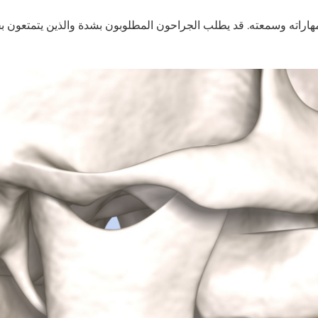
ومهاراته وسمعته. قد يطلب الجراحون المطلوبون بشدة والذين يتمتعون