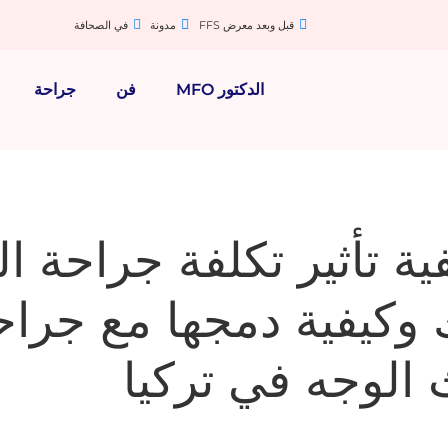
قبل وبعد معرض FFS
مدونة
في الصحافة
الدكتور MFO
فن
جراحة
ة تأثير تكلفة جراحة ا
 وكيفية دمجها مع جراح
 الوجه في تركيا