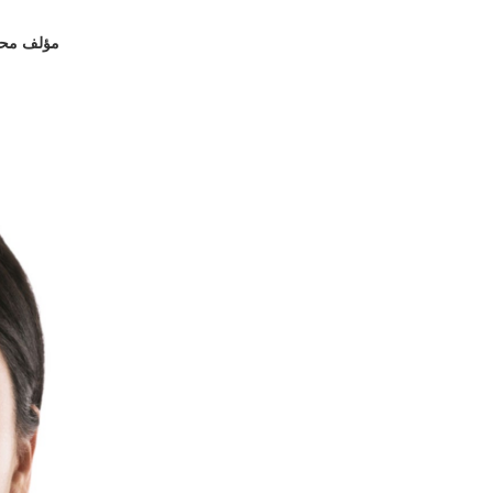
مؤلف
محر