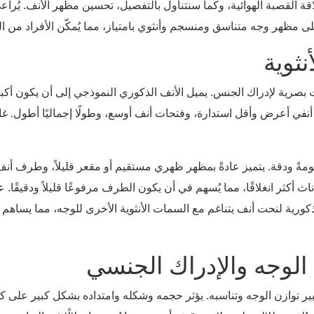
ة القصبة الهوائية، وكما سنتناول بالتفصيل، تحسين مظهر الأنف. يُ
لى مظهر وجه متناسق ومنسجم وأنثوي بامتياز، مما يُمكّن الأفراد من ا
نثوية
صرية لإدراك الجنس. يميل الأنف الذكوري النموذجي إلى أن يكون أكبر وأ
 أعرض وأقل استدارة، وفتحات أنف أوسع، وطولًا إجماليًا أطول. غالبًا 
مةً ودقة. يتميز عادةً بمظهر ظهري مستقيم أو مقعر قليلاً، وطرف أنف أ
كورية لنحت أنف يتناغم مع السمات الأنثوية الأخرى للوجه، مما يساهم 
الوجه والإدراك الجنسي
كبير توازن الوجه وتناسبه. يؤثر حجمه وشكله وامتداده بشكل كبير على كي