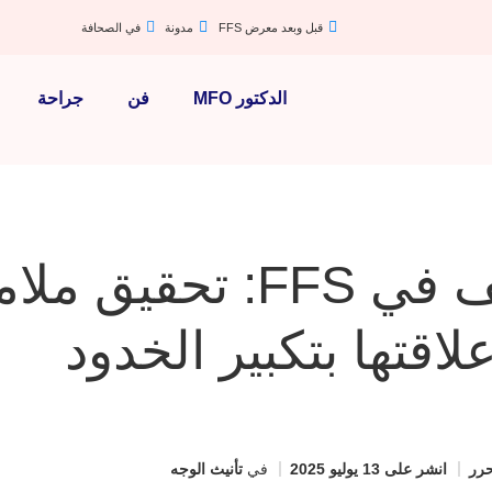
قبل وبعد معرض FFS
مدونة
في الصحافة
الدكتور MFO
فن
جراحة
إجراءات الأنف في FFS: تحقيق م
علاقتها بتكبير الخدود
رر
انشر على
13 يوليو 2025
في
تأنيث الوجه