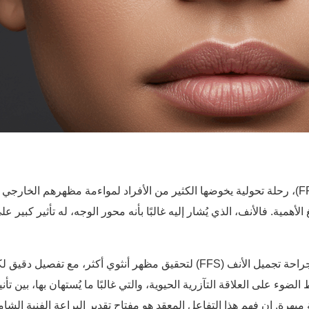
الجراحة التجميلية (FFS)، رحلة تحولية يخوضها الكثير من الأفراد لمواءمة مظهرهم 
لأهمية. فالأنف، الذي يُشار إليه غالبًا بأنه محور الوجه، له تأثير كبير ع
سيتناول هذا الدليل الشامل الإجراءات الأنفية المحددة التي تُجرى في جراحة تجميل الأنف (FFS) لت
وء على العلاقة التآزرية الحيوية، والتي غالبًا ما يُستهان بها، بين تأني