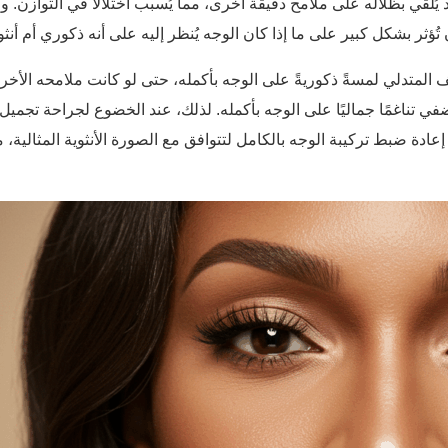
يُلقي بظلاله على ملامح دقيقة أخرى، مما يُسبب اختلالًا في التوازن.
ن تُؤثر بشكل كبير على ما إذا كان الوجه يُنظر إليه على أنه ذكوري أم أنث
متدلي لمسةً ذكوريةً على الوجه بأكمله، حتى لو كانت ملامحه الأخرى أ
ُضفي تناغمًا جماليًا على الوجه بأكمله. لذلك، عند الخضوع لجراحة تجميل
ادة ضبط تركيبة الوجه بالكامل لتتوافق مع الصورة الأنثوية المثالية، 