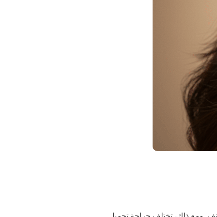
 الأنف"، إجراءً أساسيًا في جراحة تجميل الأنف التجميلية (FFS) لتحسين جمال الأنف. ومع ذلك، تختلف جراحة تجميل