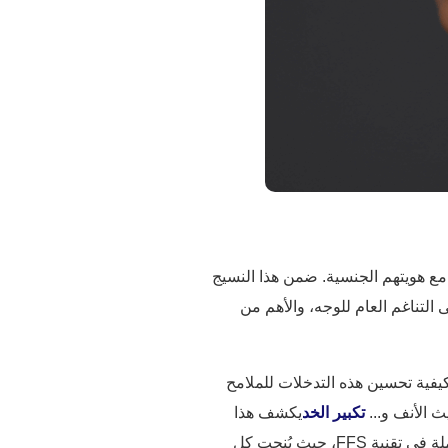
الخارجي مع هويتهم الجنسية. ضمن هذا النسيج
لى التناغم العام للوجه، والأهم من
حقيق مظهر أنثوي أكثر، مع تفصيل دقيق لكيفية تحسين هذه التدخلات للملامح
ث الأنف و...
تكبير الخد
يكشف هذا
العمل كيف يمكن لنهج متكامل أن يُحقق توازنًا فريدًا للوجه ونتائج أنثوية مبهرة. إن فهم هذا التفاعل المعقد هو مفتاح تقدير البراعة الفنية الشاملة في تقنية FFS، حيث يُنحت كل