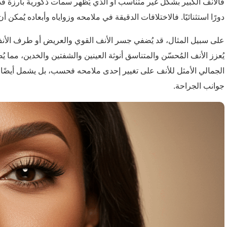
فالأنف الكبير بشكل غير متناسب أو الذي يُظهر سمات ذكورية بارزة قد 
دورًا استثنائيًا. فالاختلافات الدقيقة في ملامحه وزواياه وأبعاده يُمكن أ
على سبيل المثال، قد يُضفي جسر الأنف القوي والعريض أو طرف الأنف ال
يُعزز الأنف المُحسّن والمتناسق أنوثة العينين والشفتين والخدين، مما ي
الجمالي الأمثل للأنف على تغيير إحدى ملامحه فحسب، بل يشمل أيضًا إع
جوانب الجراحة.