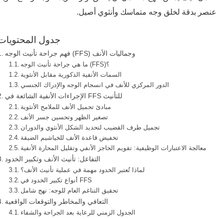
عنصر بدقة لخلق وجه متماسك وأنثوي أصيل.
جدول المحتويات
فهم جراحة تأنيث الوجه (FFS) وجماليات الأنف
ما هي جراحة تأنيث الوجه (FFS)؟
السمات الأنفية الذكورية مقابل الأنثوية
الدور المركزي للأنف في انسجام الوجه والإدراك الجنسي
الإجراءات الأنفية الشائعة في FFS للتأنيث
مبادئ تجميل الأنف للملامح الأنثوية
تصغير الظهر وتحسين جسر الأنف
تجميل طرف القضيب لتحديد الشكل الأنثوي والدوران
تخفيض قاعدة الأنف للخياشيم الضيقة
معالجة الاعتبارات الوظيفية: تقويم الحاجز الأنفي وتقليل المحارة الأنفية
التفاعل: تأنيث الأنف وتكبير الخدود
لماذا تُعتبر الخدود مهمة في عملية تأنيث الأنف؟
أنواع تكبير الخدود في FFS
تحقيق التناغم العام للوجه: نهج شامل
التعافي والمخاطر والتوقعات الواقعية
الجدول الزمني للرعاية بعد الجراحة والشفاء