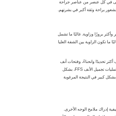
راعى في كل عنصر من عناصر جراحة
لشعور براحة وثقة أكبر في بشرتهم.
كثر بروزًا وزاوية. غالبًا ما تشمل
ما تكون الزاوية بين الشفة العليا
كثر تحديدًا وانحناءً، وفتحات أنف
أضيق، ومظهر عام أقصر. غالبًا ما تكون الزاوية الأنفية الشفوية لدى الإناث أكثر انغلاقًا، مما يُسهم في أن يكون الطرف مرفوعًا قليلاً ودقيقًا. عمليات تجميل الأنف FFS، بشكل
بشكل كبير في النتيجة المرغوبة
فية إدراك ملامح الوجه الأخرى.