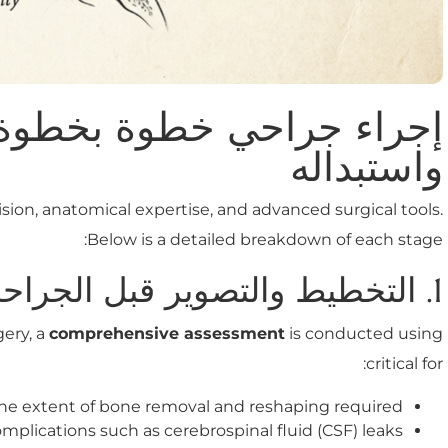
إجراء جراحي خطوة بخطوة: إ
واستبداله
ision, anatomical expertise, and advanced surgical tools.
Below is a detailed breakdown of each stage:
1. التخطيط والتصوير قبل الجراحة
gery, a
comprehensive assessment
is conducted using
critical for:
he extent of bone removal and reshaping required.
mplications such as cerebrospinal fluid (CSF) leaks.