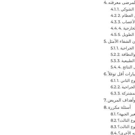
المرضى معرفته
 الشوكي
 العظام
الأعصاب
خارجية
ى الطويل
ن الشفاء الأمثل
 الجراحية
والنظافة
 النتائج
رات أقل توغلاً
وع الثاني
الجراحية
المشتركة
 وأهداف المريض
أسئلة مكررة
ير الجبهة؟
ع الثالث؟
ع الثالث؟
ه الأخرى؟