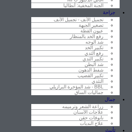
الجنة المخفية: أنطاليا
جراحة
تجميل الأنف - تجميل الأنف
تصغير الجبهة
عيون القطة
رفع الخد بالمنظار
شد الوجه
تكبير الخد
رفع الثدي
تكبير الثدي
شد البطن
شفط الدهون
تكبير القضيب
التثدي
BBL - شد المؤخرة البرازيلي
جماليات الساق
جمال
زراعة الشعر وترميمه
علاجات الأسنان
نانوفات حقن
علاج الندبات
تأنيث