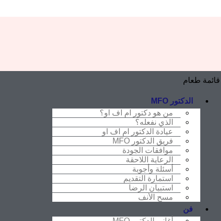
قائمة طعام
الدكتور MFO
من هو دكتور ام اف او؟
الذي نفعله؟
عيادة الدكتور ام اف او
فريق الدكتور MFO
موافقات الجودة
الرعاية اللاحقة
أسئلة وأجوبة
استمارة التقديم
استبيان الرضا
مسح الأنف
فن
أغاني الدكتور MFO