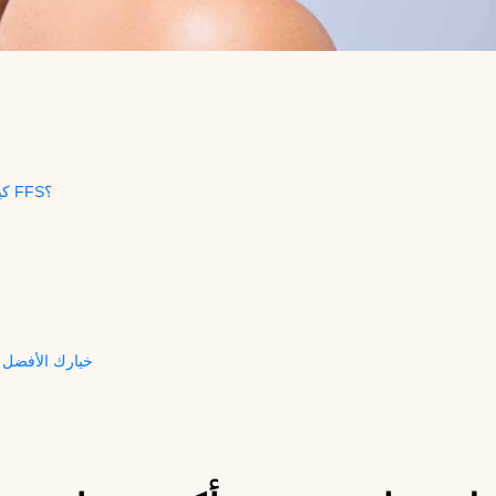
كيف يمكنك الحصول على وجه أكثر جاذبية مع جراحة FFS؟
لماذا يعتبر الدكتور MFO