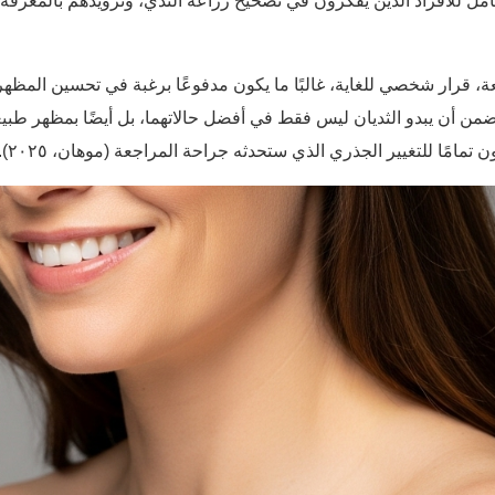
ل للأفراد الذين يفكرون في تصحيح زراعة الثدي، وتزويدهم بالمعرفة ا
جعة، قرار شخصي للغاية، غالبًا ما يكون مدفوعًا برغبة في تحسين المظهر
ا يضمن أن يبدو الثديان ليس فقط في أفضل حالاتهما، بل أيضًا بمظهر ط
مًا للتغيير الجذري الذي ستحدثه جراحة المراجعة (موهان، ٢٠٢٥).