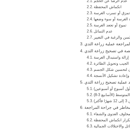
عدم الرضا عن الحجم
انكماش المحفظة
مزق أو تسرب الغرسة
الغرسة أو سوء وضعها
تموج أو تجعد الغرسة
عدم التماثل
سن والرغبة في التغيير
 لمراجعة عملية زراعة الثدي
صصة في تصحيح زراعة الثدي
زالة واستبدال الغرسة
لجيب وتحويل الطائرة
 لتحسين شكل الجسم
وإعادة تشكيل الأنسجة
د عملية تصحيح زراعة الثدي
أول أسبوع أو أسبوعين)
متوسط (الأسابيع 3-8)
ر)
لمخاطر في جراحة المراجعة
خاوف العدوى والشفاء
كرار انكماش المحفظة
ثل والاختلالات الجمالية