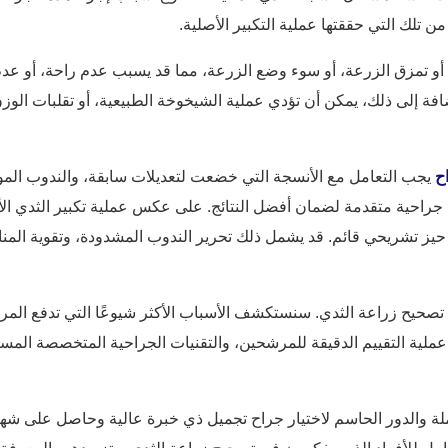
 تلك التي حققتها عملية التكبير الأصلية.
 تمزق الزرعة، أو سوء وضع الزرعة، مما قد يسبب عدم راحة، أو عدم 
 لجراحي التجميل، ٢٠٢٥؛ نيفين، ٢٠٢٥). بالإضافة إلى ذلك، يمكن أن تؤدي عملية الشيخوخة الطبيعية
ح
يجب التعامل مع الأنسجة التي خضعت لتعديلات سابقة، والندوب الموج
ت جراحية متقدمة لضمان أفضل النتائج. على عكس عملية تكبير الثدي ال
 حيز تشريحي قائم. قد يشمل ذلك تحرير الندوب المشدودة، وتقوية المن
 تصحيح زراعة الثدي. سنستكشف الأسباب الأكثر شيوعًا التي تدفع المر
 عملية التقييم الدقيقة للمرشحين، والتقنيات الجراحية المتخصصة ال
ة والدور الحاسم لاختيار جراح تجميل ذي خبرة عالية وحاصل على شها