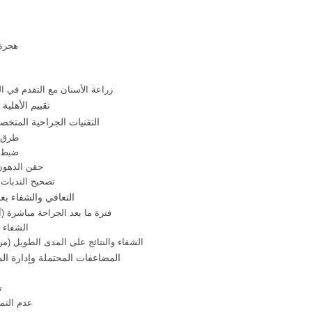
ت
هجرة 
زراعة الأسنان مع التقدم في ال
تقييم الأهلية
التقنيات الجراحية المتخ
طرق إ
ضبط ا
حقن الدهون
تصحيح الندبات 
التعافي والشفاء بع
فترة ما بعد الجراحة مباشرة (
الشفاء ال
الشفاء والنتائج على المدى الطويل (من 3 إلى 12 شهرًا فأكث
المضاعفات المحتملة وإدارة ا
م
ت
عدم التما