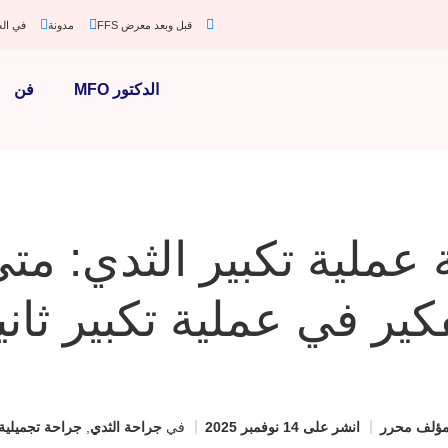
قبل وبعد معرض FFS
مدونة
في ال
الدكتور MFO
فن
عملية تكبير الثدي: م
فكير في عملية تكبير ثاني
ؤلف
محرر
انشر على
14 نوفمبر 2025
في
جراحة الثدي
,
جراحة تجميلية