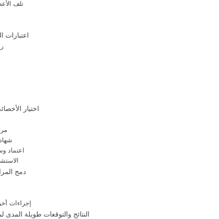
تلف الأع
اعتبارات ا
رس
اختيار الأخصائ
ت
مرا
شهاد
اعتماد وس
الاستش
دمج المرا
إجراءات أخ
النتائج والتوقعات طويلة المدى ل