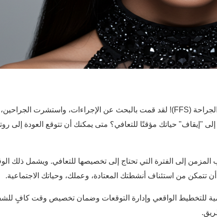
الجراحة (FFS)! لقد قمت بالبحث عن الإجراءات، واستشرت الجرا
لى "إيقاف" حياتك مؤقتًا للتعافي؟ متى يمكنك أن تتوقع العودة إلى روت
لمزمن إلى الفترة التي تحتاج إلى تخصيصها للتعافي. ويشمل ذلك الوقت 
أن تتمكن من استئناف أنشطتك المعتادة، وعملك، وحياتك الاجتماعية.
وقف النموذجية لـ FFS أمر بالغ الأهمية للتخطيط الواقعي وإدارة التوقعات وضمان تخصيص 