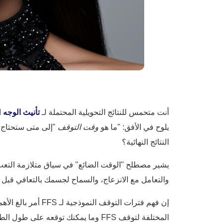
أنت متحمس للنتائج التحويلية المحتملة لـ
تأنيث الوجه
يلوح في الأفق: "ما هو
وقت التوقف
"إلى متى ستحتاج إ
النتائج النهائية؟
يشير مصطلح "الوقت الضائع" في سياق متلازمة التعب ا
والتعامل مع الانزعاج، والسماح لجسمك بالتعافي قبل 
إن فهم فترات الت
المختلفة لتوقف FFS وما يمكنك توقعه على طول الطريق.