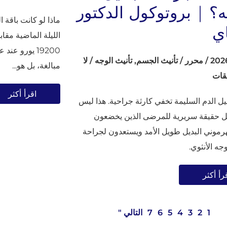
ه؟ | بروتوكول الدكتور
ماذا لو كانت باقة 
اي
19200 يورو ع
/
محرر
/
تأنيث الجسم
,
تأنيث الوجه
/
لا
مبالغة، بل هو...
يقات
اقرأ أكثر
ليل الدم السليمة تخفي كارثة جراحية. هذا ليس
بل حقيقة سريرية للمرضى الذين يخضعون
لهرموني البديل طويل الأمد ويستعدون لجراحة
جه الأنثوي.
رأ أكثر
1
2
3
4
5
6
7
التالي "