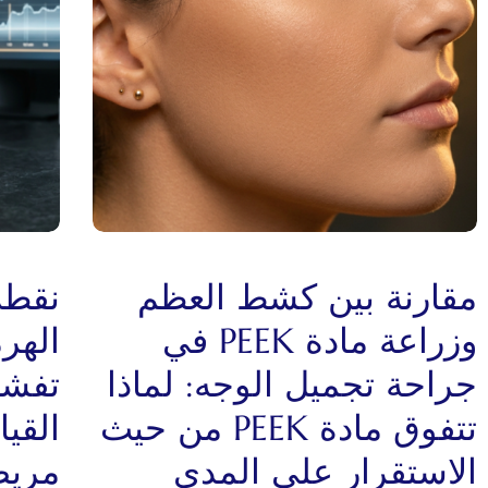
مقارنة بين كشط العظم
نقطة
وزراعة مادة PEEK في
الهرم
جراحة تجميل الوجه: لماذا
تفشل
تتفوق مادة PEEK من حيث
القي
الاستقرار على المدى
مريض