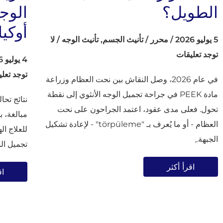
الطويل؟
الوج
أوكي
5 يوليو 2026
/
محرر
/
تأنيث الجسم
,
تأنيث الوجه
/
لا
توجد تعليقات
4 يوليو 2026
توجد تعل
في عام 2026، وصل النقاش بين نحت العظام وزراعة
مادة PEEK في جراحة تجميل الوجه الأنثوي إلى نقطة
نتائج تحا
تحول. فعلى مدى عقود، اعتمد الجراحون على نحت
مبالغة، 
العظام - أو ما يُعرف بـ "törpüleme" - لإعادة تشكيل
للعلاج ا
الجبهة.,
تجميل الو
اقرأ أكثر
اق