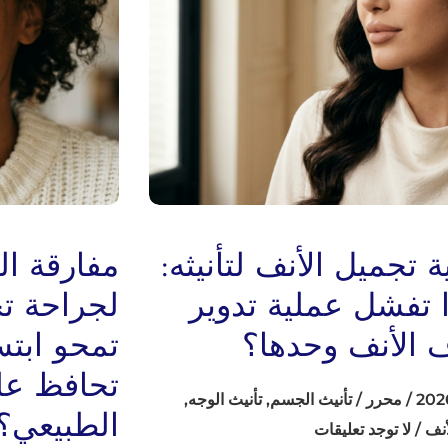
 تجميل الأنف لتأنيثه:
مفارقة ال
ا تفشل عملية تدوير
لجراحة ت
الأنف وحدها؟
تمحو ابت
تحافظ ع
/
محرر
/
تأنيث الجسم
,
تأنيث الوجه
,
الطبيعي؟
أنف
/
لا توجد تعليقات