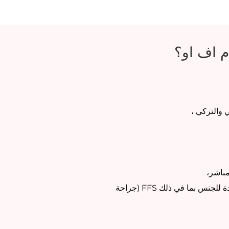
ام اف او؟
 والتركي ،
مباشر،
ترحب بالفخر بالعمليات الجراحية المؤكدة للجنس بما في ذلك FFS (جراحة