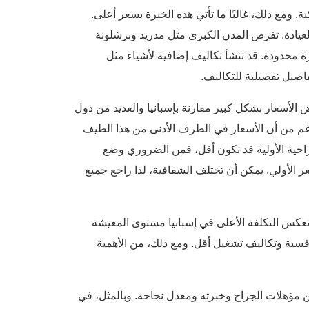
 ومع ذلك، غالبًا ما تأتي هذه الخبرة بسعر أعلى.
راحة وسمعة الجراح وموقع العيادة. تفرض المدن الكبرى مثل مدريد وبرشلونة
ة محدودة. قد تنشأ تكاليف إضافية لأشياء مثل
اصيل تفصيلية للتكاليف.
لتشغيل المنخفضة في انخفاض الأسعار بشكل كبير مقارنة بإسبانيا والعديد من دول
من 8000 يورو إلى 20000 يورو، على الرغم من أن الأسعار في الطرف الأدنى من هذا الطيف
راحية الأولية قد تكون أقل، فمن الضروري وضع
ر الأولي. يمكن أن تختلف الشفافية، لذا راجع جميع
وتعكس التكلفة الأعلى في إسبانيا مستوى المعيشة
نافسية وتكاليف تشغيل أقل. ومع ذلك، من الأهمية
مؤهلات الجراح وخبرته ومعدل نجاحه. وبالمثل، في