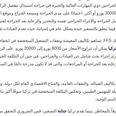
لجراحين ذوي المهارات العالية والخبرة في جراحة استبدال مفصل الركبة.
تتراوح التكاليف في إسبانيا عادةً من 15000 يورو إلى 30000 يورو أو أكثر، اعتمادًا على مدى الج
ل الجراحة والإجراء الجراحي نفسه والتخدير والرعاية بعد الجراحة لفتر
فيما يتعلق بالتسعير جيدة بشكل عام في إسبانيا، حيث تقدم العيادات تف
أصبحت تركيا مركزًا مهمًا للسياحة العلاجية، بما في ذلك FFS. تساهم تكاليف المعيشة ونفقات ا
ركيا
يمكن أن تتراوح الأسعار 
وري إجراء بحث شامل عن العيادات والجراحين. في حين أن التكلفة الج
ية بعد الجراحة أو المراجعات، والتي قد لا تكون مدرجة دائمًا في السع
كاليف العمالة، والنفقات العامة، والمناخ الاقتصادي العام لكل دولة. 
تملة للمهنيين الطبيين. وتعكس التكلفة المنخفضة في تركيا سوقًا أكثر ت
حاسم الوحيد.
اً بالمخاطر. بينما تقدم تركيا
جذابة
التسعير، فمن الضروري التحقق من 