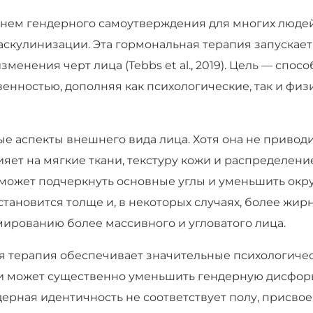
мнем гендерного самоутверждения для многих люде
аскулинизации. Эта гормональная терапия запускает
енения черт лица (Tebbs et al., 2019). Цель — спос
енностью, дополняя как психологические, так и физ
ые аспекты внешнего вида лица. Хотя она не привод
яет на мягкие ткани, текстуру кожи и распределени
о может подчеркнуть основные углы и уменьшить окру
тановится толще и, в некоторых случаях, более жирн
мированию более массивного и угловатого лица.
 терапия обеспечивает значительные психологиче
ти может существенно уменьшить гендерную дисфор
дерная идентичность не соответствует полу, присво