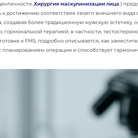
дентичности,
Хирургия маскулинизации лица
) пред
 достижению соответствия своего внешнего вида с
, создавая более традиционную мужскую эстетику, 
с гормональной терапией, в частности, тестостероно
готовке к FMS, подробно описывается, как заместит
ся с планированием операции и способствует гармон