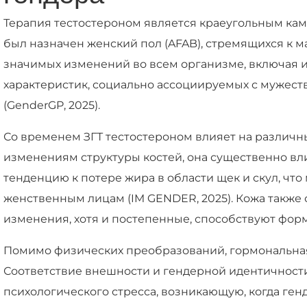
Терапия тестостероном является краеугольным ка
был назначен женский пол (AFAB), стремящихся к м
значимых изменений во всем организме, включая изм
характеристик, социально ассоциируемых с мужеств
(GenderGP, 2025).
Со временем ЗГТ тестостероном влияет на различн
изменениям структуры костей, она существенно вли
тенденцию к потере жира в области щек и скул, чт
женственным лицам (IM GENDER, 2025). Кожа также с
изменения, хотя и постепенные, способствуют фор
Помимо физических преобразований, гормональная
Соответствие внешности и гендерной идентичнос
психологического стресса, возникающую, когда ген