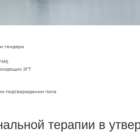
и гендера
 FMS
оходящих ЗГТ
ом подтверждении пола
альной терапии в утве