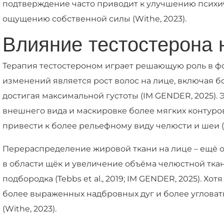
подтверждение часто приводит к улучшению психи
ощущению собственной силы (Withe, 2023).
Влияние тестостерона 
Терапия тестостероном играет решающую роль в ф
изменений является рост волос на лице, включая бо
достигая максимальной густоты (IM GENDER, 2025)
внешнего вида и маскировке более мягких контуров
привести к более рельефному виду челюсти и шеи (
Перераспределение жировой ткани на лице – ещё 
в области щёк и увеличение объёма челюстной тка
подбородка (Tebbs et al., 2019; IM GENDER, 2025). Х
более выраженных надбровных дуг и более угловат
(Withe, 2023).