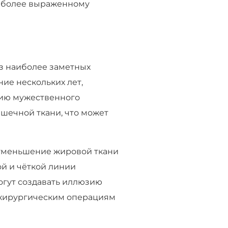
и более выраженному
з наиболее заметных
ние нескольких лет,
нию мужественного
ышечной ткани, что может
 уменьшение жировой ткани
ой и чёткой линии
 могут создавать иллюзию
м хирургическим операциям