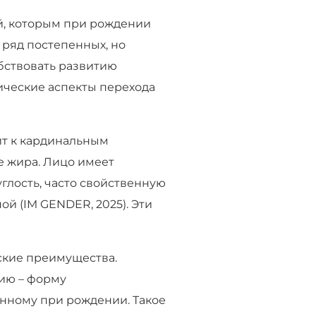
й, которым при рождении
 ряд постепенных, но
обствовать развитию
ические аспекты перехода
ит к кардинальным
е жира. Лицо имеет
глость, часто свойственную
ой (IM GENDER, 2025). Эти
ские преимущества.
ию – форму
енному при рождении. Такое