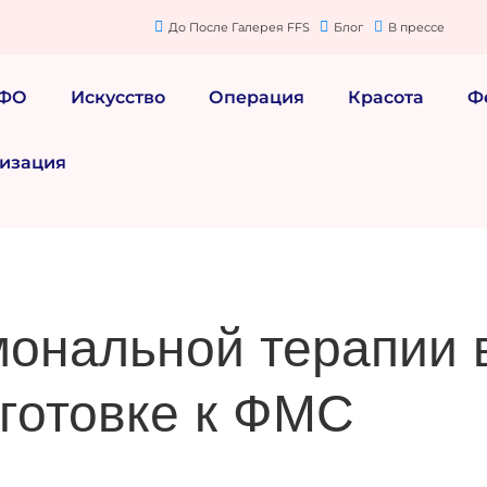
До После Галерея FFS
Блог
В прессе
МФО
Искусство
Операция
Красота
Ф
изация
мональной терапии 
готовке к ФМС