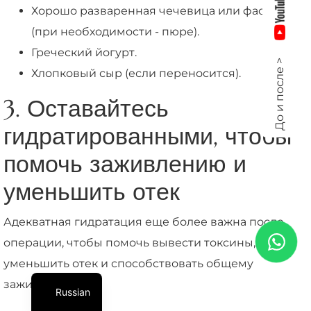
Хорошо разваренная чечевица или фасоль
(при необходимости - пюре).
Греческий йогурт.
До и после >
Хлопковый сыр (если переносится).
3. Оставайтесь
гидратированными, чтобы
помочь заживлению и
уменьшить отек
Адекватная гидратация еще более важна после
операции, чтобы помочь вывести токсины,
уменьшить отек и способствовать общему
заживлению.
Russian