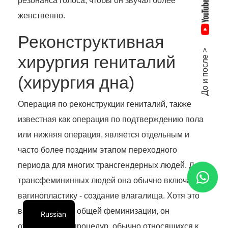
резонанса голоса, чтобы он звучал более
женственно.
Реконструктивная
До и после >
хирургия гениталий
(хирургия дна)
Операция по реконструкции гениталий, также
известная как операция по подтверждению пола
или нижняя операция, является отдельным и
часто более поздним этапом переходного
периода для многих трансгендерных людей. Для
трансфемининных людей она обычно включает
вагинопластику - создание влагалища. Хотя это
важный аспект общей феминизации, он
Russian
отличается от процедур, обычно относящихся к