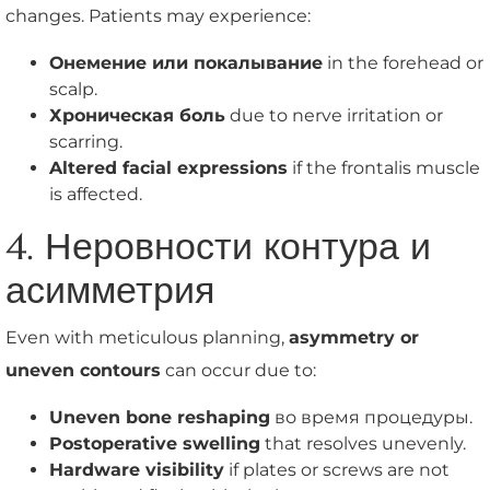
changes. Patients may experience:
Онемение или покалывание
in the forehead or
scalp.
Хроническая боль
due to nerve irritation or
scarring.
Altered facial expressions
if the frontalis muscle
is affected.
4. Неровности контура и
асимметрия
Even with meticulous planning,
asymmetry or
uneven contours
can occur due to:
Uneven bone reshaping
во время процедуры.
Postoperative swelling
that resolves unevenly.
Hardware visibility
if plates or screws are not