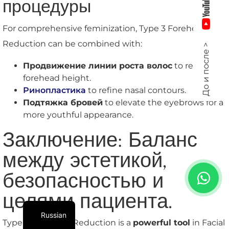
процедуры
For comprehensive feminization, Type 3 Forehead
Reduction can be combined with:
До и после >
Продвижение линии роста волос
to reduce
forehead height.
Ринопластика
to refine nasal contours.
Подтяжка бровей
to elevate the eyebrows for a
more youthful appearance.
Заключение: Баланс
между эстетикой,
безопасностью и
целями пациента.
Russian
Type 3 Forehead Reduction is a
powerful tool
in Facial