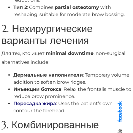
reductions.
Тип 2
: Combines
partial osteotomy
with
reshaping, suitable for moderate brow bossing.
2. Нехирургические
варианты лечения
Для тех, кто ищет
minimal downtime
, non-surgical
alternatives include:
Дермальные наполнители
: Temporary volume
addition to soften brow ridges.
Инъекции ботокса
: Relax the frontalis muscle to
reduce brow prominence.
Пересадка жира
: Uses the patient’s own fat to
contour the forehead.
3. Комбинированные