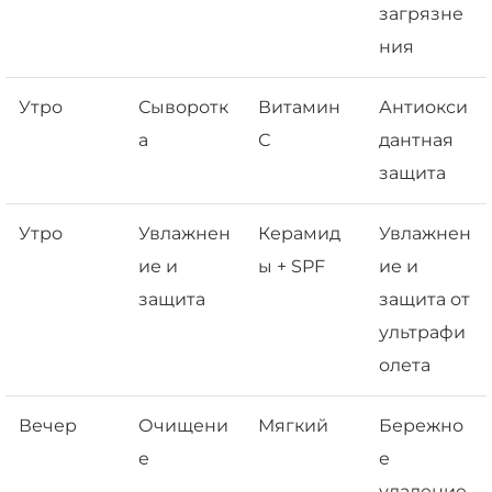
загрязне
ния
Утро
Сыворотк
Витамин
Антиокси
а
С
дантная
защита
Утро
Увлажнен
Керамид
Увлажнен
ие и
ы + SPF
ие и
защита
защита от
ультрафи
олета
Вечер
Очищени
Мягкий
Бережно
е
е
удаление