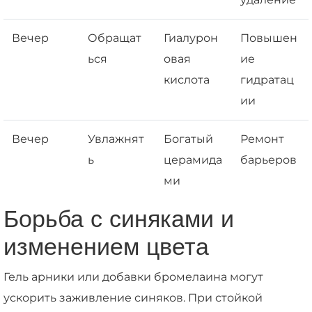
Вечер
Обращат
Гиалурон
Повышен
ься
овая
ие
кислота
гидратац
ии
Вечер
Увлажнят
Богатый
Ремонт
ь
церамида
барьеров
ми
Борьба с синяками и
изменением цвета
Гель арники или добавки бромелаина могут
ускорить заживление синяков. При стойкой