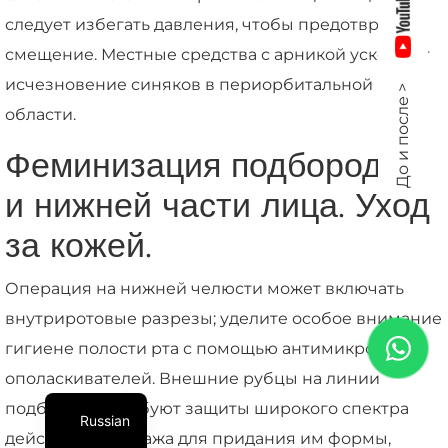
следует избегать давления, чтобы предотвратить
смещение. Местные средства с арникой ускоряют
исчезновение синяков в периорбитальной
До и после >
области.
Феминизация подбородка
и нижней части лица. Уход
за кожей.
Операция на нижней челюсти может включать
внутриротовые разрезы; уделите особое внимание
гигиене полости рта с помощью антимикробных
ополаскивателей. Внешние рубцы на линии
подбородка требуют защиты широкого спектра
Russian
действия и массажа для придания им формы,