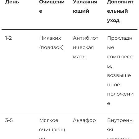
День
Очищени
Увлажня
Дополнит
е
ющий
ельный
уход
1-2
Никаких
Антибиот
Прохладн
(повязок)
ическая
ые
мазь
компресс
ы,
возвыше
нное
положени
е
3-5
Мягкое
Аквафор
Внутренн
очищающ
яя
ее
гидратац