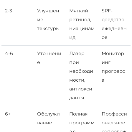
2-3
Улучшен
Мягкий
SPF-
ие
ретинол,
средство
текстуры
ниацинам
ежедневн
ид
ое
4-6
Уточнени
Лазер
Монитор
е
при
инг
необходи
прогресс
мости,
а
антиокси
данты
6+
Обслужи
Полная
Професси
вание
программ
ональное
а с
сопровож