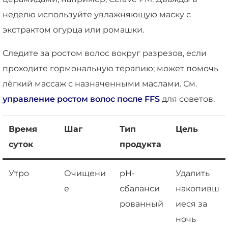
неделю используйте увлажняющую маску с
экстрактом огурца или ромашки.
Следите за ростом волос вокруг разрезов, если
проходите гормональную терапию; может помочь
лёгкий массаж с назначенными маслами. См.
управление ростом волос после FFS
для советов.
Время
Шаг
Тип
Цель
суток
продукта
Утро
Очищени
pH-
Удалить
е
сбаланси
накопивш
рованный
иеся за
ночь