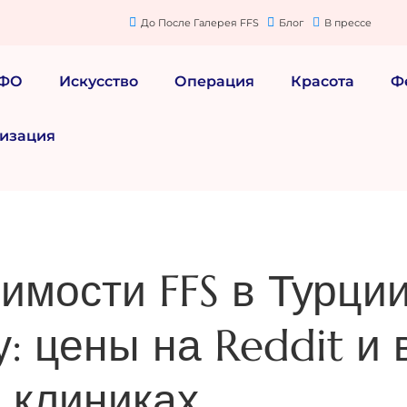
До После Галерея FFS
Блог
В прессе
МФО
Искусство
Операция
Красота
Ф
изация
имости FFS в Турции
: цены на Reddit и 
клиниках.