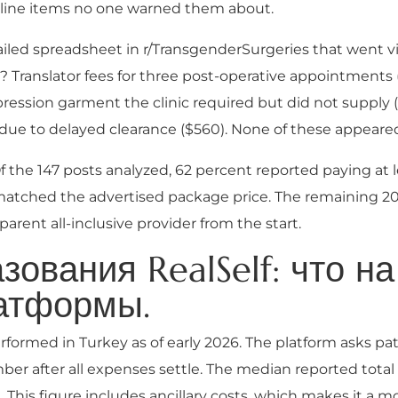
 line items no one warned them about.
ailed spreadsheet in r/TransgenderSurgeries that went v
? Translator fees for three post-operative appointments 
ression garment the clinic required but did not supply 
due to delayed clearance ($560). None of these appeared 
Of the 147 posts analyzed, 62 percent reported paying at
ll matched the advertised package price. The remaining 20
arent all-inclusive provider from the start.
ования RealSelf: что н
атформы.
formed in Turkey as of early 2026. The platform asks pati
mber after all expenses settle. The median reported total 
This figure includes ancillary costs, which makes it a 