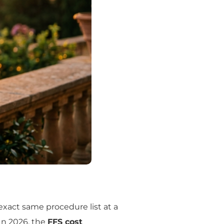
exact same procedure list at a
In 2026, the
FFS cost