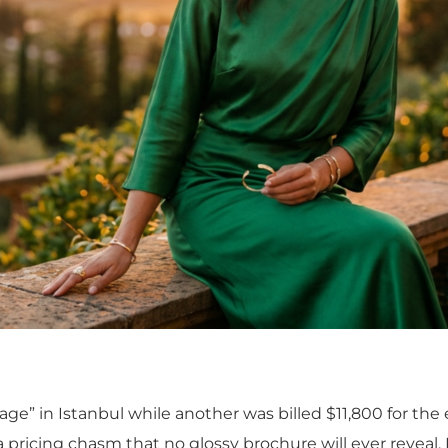
ge” in Istanbul while another was billed $11,800 for the 
 pricing chasm that no glossy brochure will ever reveal. 