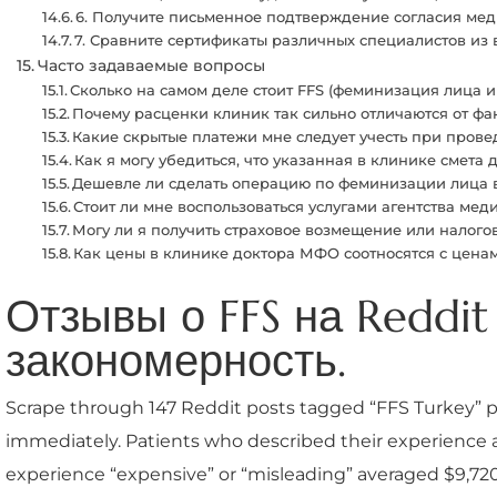
6. Получите письменное подтверждение согласия ме
7. Сравните сертификаты различных специалистов из 
Часто задаваемые вопросы
Сколько на самом деле стоит FFS (феминизация лица и 
Почему расценки клиник так сильно отличаются от фа
Какие скрытые платежи мне следует учесть при пров
Как я могу убедиться, что указанная в клинике смета 
Дешевле ли сделать операцию по феминизации лица в
Стоит ли мне воспользоваться услугами агентства м
Могу ли я получить страховое возмещение или налогов
Как цены в клинике доктора МФО соотносятся с цена
Отзывы о FFS на Reddi
закономерность.
Scrape through 147 Reddit posts tagged “FFS Turkey” 
immediately. Patients who described their experience as
experience “expensive” or “misleading” averaged $9,720