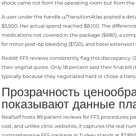
shock came not from the operating room but from the
A user under the handle u/TransitionAtlas posted a det
$5,500. Her actual spend reached $8,100. The difference
medications not covered in the package ($680), a comp
for minor post-op bleeding ($720), and hotel extension 
Reddit FFS reviews consistently flag this discrepancy. 
their original quote. Only 18 percent said their final bi
typically because they negotiated hard or chose a transp
Прозрачность ценообраз
показывают данные пл
RealSelf hosts 89 patient reviews for FFS procedures per
cost, and unlike clinic websites, it captures the real nu
comprehensive FFS package in Turkey stands at $7,850. 