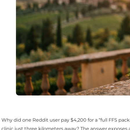
Why did one Reddit user pay $4,200 for a “full FFS packa
clinic just three kilometers away? The answer exposes a