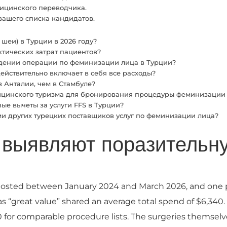
дицинского переводчика.
вашего списка кандидатов.
шеи) в Турции в 2026 году?
ктических затрат пациентов?
едении операции по феминизации лица в Турции?
действительно включает в себя все расходы?
 Анталии, чем в Стамбуле?
едицинского туризма для бронирования процедуры феминизации
ые вычеты за услуги FFS в Турции?
ми других турецких поставщиков услуг по феминизации лица?
t выявляют поразительн
posted between January 2024 and March 2026, and one p
 “great value” shared an average total spend of $6,340. 
 for comparable procedure lists. The surgeries themselve