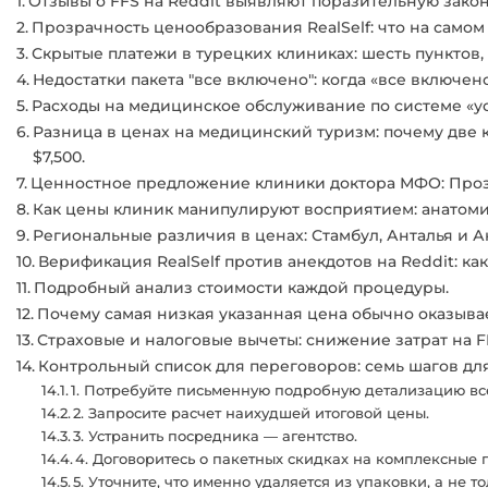
Отзывы о FFS на Reddit выявляют поразительную зако
Прозрачность ценообразования RealSelf: что на само
Скрытые платежи в турецких клиниках: шесть пунктов, 
Недостатки пакета "все включено": когда «все включен
Расходы на медицинское обслуживание по системе «усл
Разница в ценах на медицинский туризм: почему две 
$7,500.
Ценностное предложение клиники доктора МФО: Проз
Как цены клиник манипулируют восприятием: анатоми
Региональные различия в ценах: Стамбул, Анталья и А
Верификация RealSelf против анекдотов на Reddit: ка
Подробный анализ стоимости каждой процедуры.
Почему самая низкая указанная цена обычно оказыв
Страховые и налоговые вычеты: снижение затрат на F
Контрольный список для переговоров: семь шагов дл
1. Потребуйте письменную подробную детализацию вс
2. Запросите расчет наихудшей итоговой цены.
3. Устранить посредника — агентство.
4. Договоритесь о пакетных скидках на комплексные 
5. Уточните, что именно удаляется из упаковки, а не то