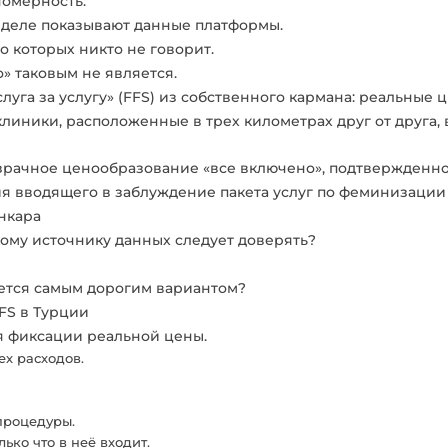
номерность.
м деле показывают данные платформы.
о которых никто не говорит.
о» таковым не является.
уга за услугу» (FFS) из собственного кармана: реальные ц
клиники, расположенные в трех километрах друг от друга,
рачное ценообразование «все включено», подтвержденно
я вводящего в заблуждение пакета услуг по феминизации 
нкара
кому источнику данных следует доверять?
ается самым дорогим вариантом?
FS в Турции
я фиксации реальной цены.
ех расходов.
процедуры.
лько что в неё входит.