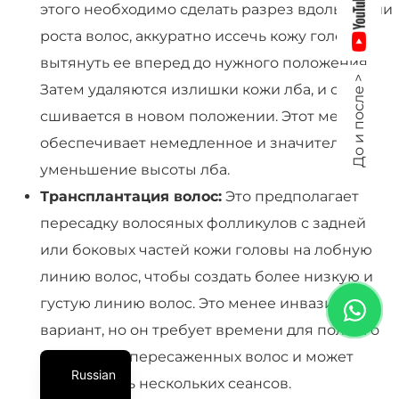
этого необходимо сделать разрез вдоль линии
роста волос, аккуратно иссечь кожу головы и
вытянуть ее вперед до нужного положения.
До и после >
Затем удаляются излишки кожи лба, и скальп
сшивается в новом положении. Этот метод
обеспечивает немедленное и значительное
уменьшение высоты лба.
Трансплантация волос:
Это предполагает
пересадку волосяных фолликулов с задней
или боковых частей кожи головы на лобную
линию волос, чтобы создать более низкую и
густую линию волос. Это менее инвазивный
вариант, но он требует времени для полного
отрастания пересаженных волос и может
Russian
потребовать нескольких сеансов.