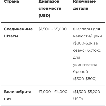
Страна
Диапазон
Ключевые
стоимости
детали
(USD)
Соединенные
$1,500 - $5,000
Филлеры для
Штаты
челюсти/щеки
($800-$2k за
сеанс), ботокс
для
увеличения
бровей
($300-$800).
Великобрита
£1,000 - £4,000
($1,300-$5,200
ния
USD)