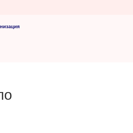
низация
по