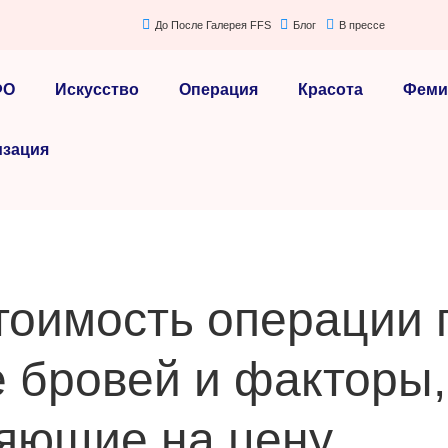
До После Галерея FFS
Блог
В прессе
ФО
Искусство
Операция
Красота
Феми
изация
тоимость операции 
 бровей и факторы,
яющие на цену