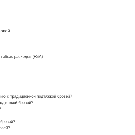
ровей
 гибких расходов (FSA)
ению с традиционной подтяжкой бровей?
подтяжкой бровей?
?
 бровей?
овей?