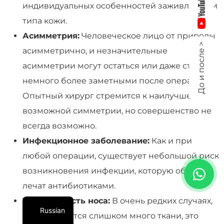
индивидуальных особенностей заживления и
типа кожи.
Асимметрия:
Человеческое лицо от природы
До и после >
асимметрично, и незначительные
асимметрии могут остаться или даже стать
немного более заметными после операции.
Опытный хирург стремится к наилучшей
возможной симметрии, но совершенство не
всегда возможно.
Инфекционное заболевание:
Как и при
любой операции, существует небольшой риск
возникновения инфекции, которую обычно
лечат антибиотиками.
Заложенность носа:
В очень редких случаях,
Russian
если удаляется слишком много ткани, это