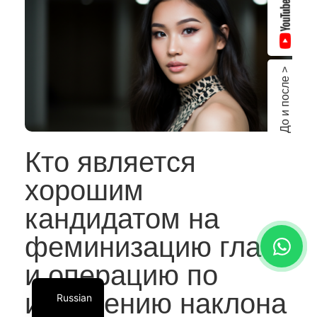
До и после >
Кто является
хорошим
кандидатом на
феминизацию глаз
и операцию по
изменению наклона
Russian