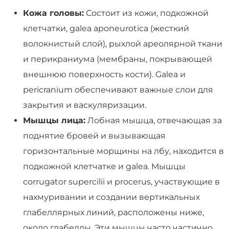
Кожа головы:
Состоит из кожи, подкожной
клетчатки, galea aponeurotica (жесткий
волокнистый слой), рыхлой ареолярной ткани
и перикраниума (мембраны, покрывающей
внешнюю поверхность кости). Galea и
pericranium обеспечивают важные слои для
закрытия и васкуляризации.
Мышцы лица:
Лобная мышца, отвечающая за
поднятие бровей и вызывающая
горизонтальные морщины на лбу, находится в
подкожной клетчатке и galea. Мышцы
corrugator supercilii и procerus, участвующие в
нахмуривании и создании вертикальных
глабеллярных линий, расположены ниже,
около глабеллы. Эти мышцы часто частично