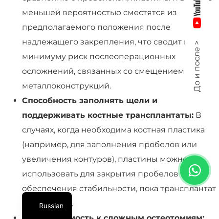
меньшей вероятностью сместятся из
предполагаемого положения после
надлежащего закрепления, что сводит к
До и после >
минимуму риск послеоперационных
осложнений, связанных со смещением
металлоконструкций.
Способность заполнять щели и
поддерживать костные трансплантаты:
В
случаях, когда необходима костная пластика
(например, для заполнения пробелов или
увеличения контуров), пластины можно
использовать для закрытия пробелов и
обеспечения стабильности, пока трансплантат
вживляется.
Russian
Адаптируемость к сложным остеотомиям: