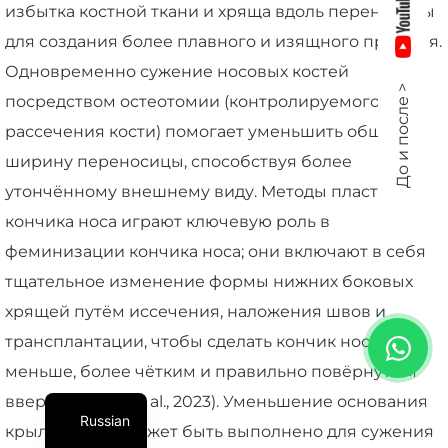
избытка костной ткани и хряща вдоль переносицы
для создания более плавного и изящного профиля.
Одновременно сужение носовых костей
До и после >
посредством остеотомии (контролируемого
рассечения кости) помогает уменьшить общую
ширину переносицы, способствуя более
утончённому внешнему виду. Методы пластики
кончика носа играют ключевую роль в
феминизации кончика носа; они включают в себя
тщательное изменение формы нижних боковых
хрящей путём иссечения, наложения швов и
трансплантации, чтобы сделать кончик носа
меньше, более чётким и правильно повёрнутым
вверх (Barnett et al., 2023). Уменьшение основания
Russian
крыльев носа может быть выполнено для сужения