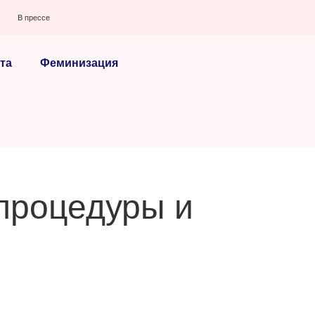
В прессе
та
Феминизация
процедуры и