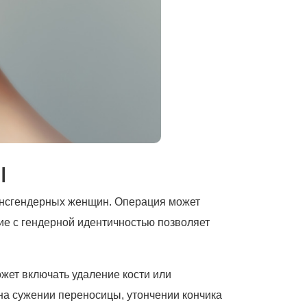
ы
рансгендерных женщин. Операция может
ие с гендерной идентичностью позволяет
жет включать удаление кости или
на сужении переносицы, утончении кончика