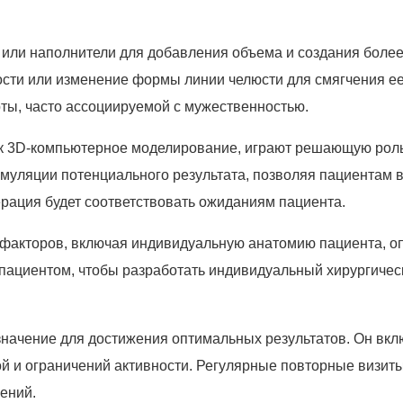
 или наполнители для добавления объема и создания боле
ости или изменение формы линии челюсти для смягчения ее
ты, часто ассоциируемой с мужественностью.
ак 3D-компьютерное моделирование, играют решающую роль
муляции потенциального результата, позволяя пациентам в
ерация будет соответствовать ожиданиям пациента.
х факторов, включая индивидуальную анатомию пациента, о
с пациентом, чтобы разработать индивидуальный хирургическ
ачение для достижения оптимальных результатов. Он вклю
ной и ограничений активности. Регулярные повторные визи
ений.