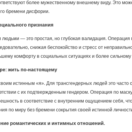
оответствуют более мужественному внешнему виду. Это мож
ого бремени дисфории.
социального признания
 людьми — это простая, но глубокая валидация. Операция
едовательно, снижая беспокойство и стресс от неправиль
ьшему комфорту в социальных ситуациях и более сильному
уре: жить по-настоящему
 своим истинным «я». Для трансгендерных людей это часто
ветствии с их подтвержденным гендером. Операция по маск
шность в соответствие с внутренним ощущением себя, что
ния по миру без бремени сокрытия своей истинной личност
ление романтических и интимных отношений.