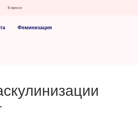
В прессе
та
Феминизация
аскулинизации
т