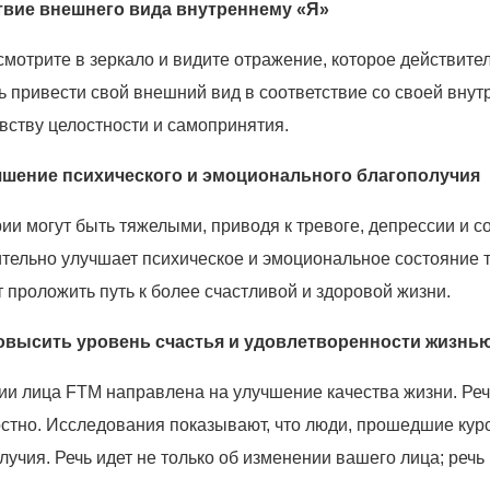
ствие внешнего вида внутреннему «Я»
 смотрите в зеркало и видите отражение, которое действит
 привести свой внешний вид в соответствие со своей внутр
ству целостности и самопринятия.
лучшение психического и эмоционального благополучия
и могут быть тяжелыми, приводя к тревоге, депрессии и со
ительно улучшает психическое и эмоциональное состояние
проложить путь к более счастливой и здоровой жизни.
повысить уровень счастья и удовлетворенности жизнь
ции лица FTM направлена на улучшение качества жизни. Ре
остно. Исследования показывают, что люди, прошедшие кур
учия. Речь идет не только об изменении вашего лица; речь