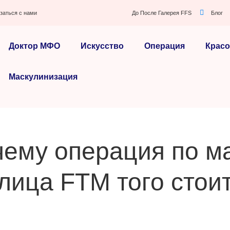
заться с нами
До После Галерея FFS
Блог
Доктор МФО
Искусство
Операция
Красо
Маскулинизация
очему операция по м
лица FTM того стои