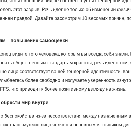
м, что их внешний вид не соответствует их гендерной иде
олеть этот разрыв. Речь идет не только об изменении физич
ренней правдой. Давайте рассмотрим 10 весомых причин, по
иям – повышение самооценки
конец видите того человека, которым вы всегда себя знали
твовать общественным стандартам красоты; речь идет о том,
ваше лицо соответствует вашей гендерной идентичности, в
 улыбаетесь более свободно и излучаете уверенность изнут
FS, что приводит к более позитивному взгляду на жизнь.
 обрести мир внутри
во беспокойства из-за несоответствия между назначенным 
огих транс-мужчин лицо является основным источником дис