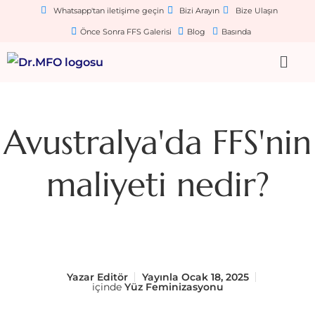
Whatsapp'tan iletişime geçin
Bizi Arayın
Bize Ulaşın
Önce Sonra FFS Galerisi
Blog
Basında
Avustralya'da FFS'nin
maliyeti nedir?
Yazar
Editör
Yayınla
Ocak 18, 2025
içinde
Yüz Feminizasyonu