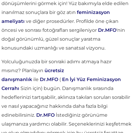
dönüşümlerini görmek için! Yüz bakımıyla elde edilen
inanılmaz sonuçlara bir göz atın
feminizasyon
ameliyatı
ve diğer prosedürler. Profilde öne çıkan
öncesi ve sonrası fotoğrafları sergileniyor
Dr.MFO
'nin
doğal görünümlü, güzel sonuçlar yaratma
konusundaki uzmanlığı ve sanatsal vizyonu.
Yolculuğunuzda bir sonraki adımı atmaya hazır
mısınız? Planlayın
ücretsiz
danışmanlık
ile
Dr.MFO
(
En İyi Yüz Feminizasyon
Cerrahı
Sizin için) bugün. Danışmanlık sırasında
hedeflerinizi tartışabilir, aklınıza takılan soruları sorabilir
ve nasıl yapacağınız hakkında daha fazla bilgi
edinebilirsiniz.
Dr.MFO
İstediğiniz görünüme
ulaşmanıza yardımcı olabilir. Seçeneklerinizi keşfetmek
ve olup olmadığını görmek için bu ücretsiz fırsattan