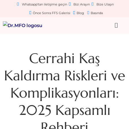
Whatsapp'tan iletişime geçin
Bizi Arayın
Bize Ulaşın
Önce Sonra FFS Galerisi
Blog
Basında
Cerrahi Kaş
Kaldırma Riskleri ve
Komplikasyonları:
2025 Kapsamlı
Rehberi