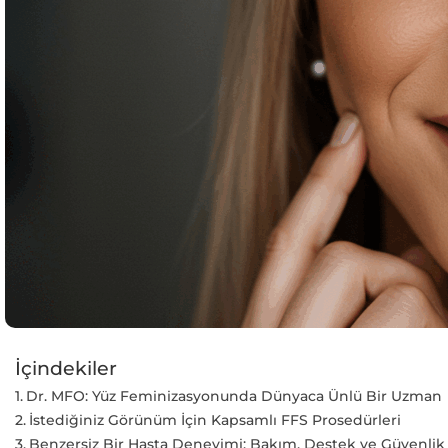
İçindekiler
Dr. MFO: Yüz Feminizasyonunda Dünyaca Ünlü Bir Uzman
İstediğiniz Görünüm İçin Kapsamlı FFS Prosedürleri
Benzersiz Bir Hasta Deneyimi: Bakım, Destek ve Güvenlik