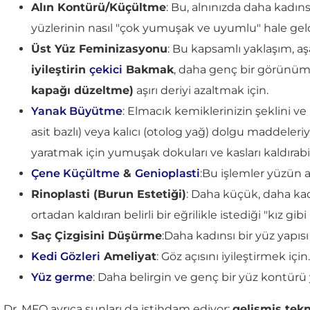
Alın Kontürü/Küçültme
: Bu, alnınızda daha kadıns
yüzlerinin nasıl "çok yumuşak ve uyumlu" hale geld
Üst Yüz Feminizasyonu
: Bu kapsamlı yaklaşım, aşa
iyileştirin
çekici
Bakmak
, daha genç bir görünüm
kapağı düzeltme)
aşırı deriyi azaltmak için.
Yanak Büyütme
: Elmacık kemiklerinizin şeklini 
asit bazlı) veya kalıcı (otolog yağ) dolgu maddeleri
yaratmak için yumuşak dokuları ve kasları kaldırabi
Çene Küçültme
&
Genioplasti
:Bu işlemler yüzün 
Rinoplasti (Burun Estetiği)
: Daha küçük, daha kadı
ortadan kaldıran belirli bir eğrilikle istediği "kı
Saç Çizgisini Düşürme
:Daha kadınsı bir yüz yapısı
Kedi Gözleri
Ameliyat
: Göz açısını iyileştirmek için.
Yüz germe
: Daha belirgin ve genç bir yüz kontürü 
Dr. MFO ayrıca şunları da istihdam ediyor:
gelişmiş tekn