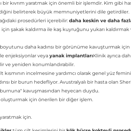
ı bir kıvrım yaratmak için önemli bir işlemdir. Kim gibi h
iğini belirterek büyük memnuniyetlerini dile getirdiler.
ğıdaki prosedürleri içerebilir:
daha keskin ve daha fazla
 için şakak kaldırma ile kaş kuyruğunu yukarı kaldırmak
ve boyutunu daha kadınsı bir görünüme kavuşturmak için D
yle enjeksiyonlar veya
yanak implantları
Klinik ayrıca dah
lir ve yeniden konumlandırabilir.
alt kısmının incelmesine yardımcı olarak genel yüz femi
nsı bir burun hedefliyor. Avustralyalı bir hasta olan Sheri
z gibi burnuna" kavuşmasından heyecan duydu.
 oluşturmak için önerilen bir diğer işlem.
yaratmak için.
ikler
tüm cilt kesimlerini bir
kök hücre kokteyli prose