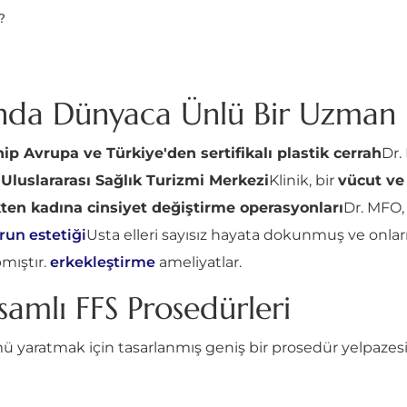
?
nda Dünyaca Ünlü Bir Uzman
ip Avrupa ve Türkiye'den sertifikalı plastik cerrah
Dr.
 Uluslararası Sağlık Turizmi Merkezi
Klinik, bir
vücut ve
ten kadına cinsiyet değiştirme operasyonları
Dr. MFO,
run estetiği
Usta elleri sayısız hayata dokunmuş ve onla
mıştır.
erkekleştirme
ameliyatlar.
amlı FFS Prosedürleri
ü yaratmak için tasarlanmış geniş bir prosedür yelpazesi