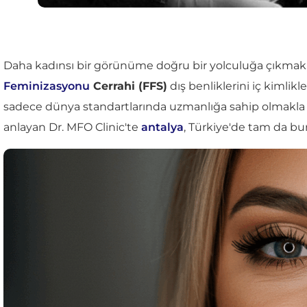
Daha kadınsı bir görünüme doğru bir yolculuğa çıkmak, s
Feminizasyonu
Cerrahi (FFS)
dış benliklerini iç kimlik
sadece dünya standartlarında uzmanlığa sahip olmakl
anlayan Dr. MFO Clinic'te
antalya
, Türkiye'de tam da bun