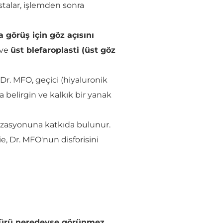
astalar, işlemden sonra
 görüş için göz açısını
 ve
üst blefaroplasti (üst göz
r. MFO, geçici (hiyaluronik
a belirgin ve kalkık bir yanak
nizasyonuna katkıda bulunur.
e, Dr. MFO'nun disforisini
dürü neredeyse görünmez