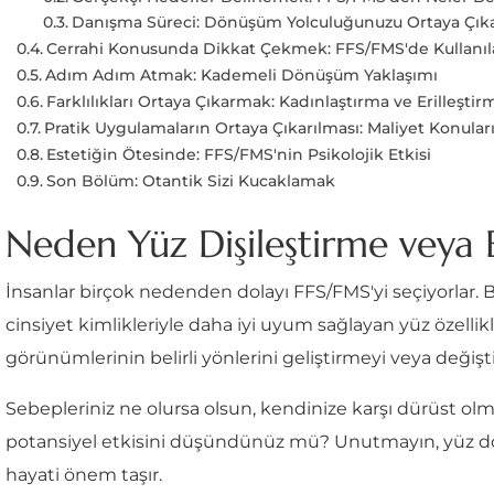
Danışma Süreci: Dönüşüm Yolculuğunuzu Ortaya Çı
Cerrahi Konusunda Dikkat Çekmek: FFS/FMS'de Kullanıl
Adım Adım Atmak: Kademeli Dönüşüm Yaklaşımı
Farklılıkları Ortaya Çıkarmak: Kadınlaştırma ve Erilleşt
Pratik Uygulamaların Ortaya Çıkarılması: Maliyet Konular
Estetiğin Ötesinde: FFS/FMS'nin Psikolojik Etkisi
Son Bölüm: Otantik Sizi Kucaklamak
Neden Yüz Dişileştirme veya 
İnsanlar birçok nedenden dolayı FFS/FMS'yi seçiyorlar. Bu
cinsiyet kimlikleriyle daha iyi uyum sağlayan yüz özellik
görünümlerinin belirli yönlerini geliştirmeyi veya değişti
Sebepleriniz ne olursa olsun, kendinize karşı dürüst olm
potansiyel etkisini düşündünüz mü? Unutmayın, yüz dönü
hayati önem taşır.