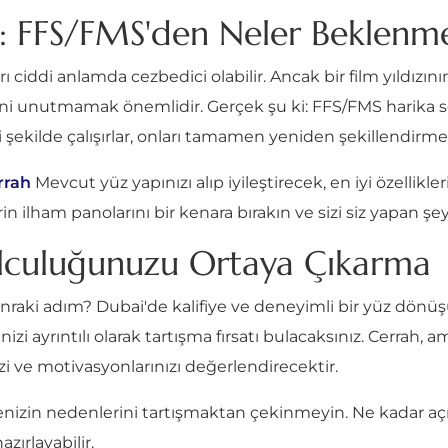
: FFS/FMS'den Neler Beklenme
rı ciddi anlamda cezbedici olabilir. Ancak bir film yıldızı
ni unutmamak önemlidir. Gerçek şu ki: FFS/FMS harika so
yi şekilde çalışırlar, onları tamamen yeniden şekillendirmek
rrah
Mevcut yüz yapınızı alıp iyileştirecek, en iyi özellikle
 ilham panolarını bir kenara bırakın ve sizi siz yapan şe
lculuğunuzu Ortaya Çıkarma
onraki adım? Dubai'de kalifiye ve deneyimli bir yüz dönü
zi ayrıntılı olarak tartışma fırsatı bulacaksınız. Cerrah, am
izi ve motivasyonlarınızı değerlendirecektir.
nizin nedenlerini tartışmaktan çekinmeyin. Ne kadar açık 
zırlayabilir.