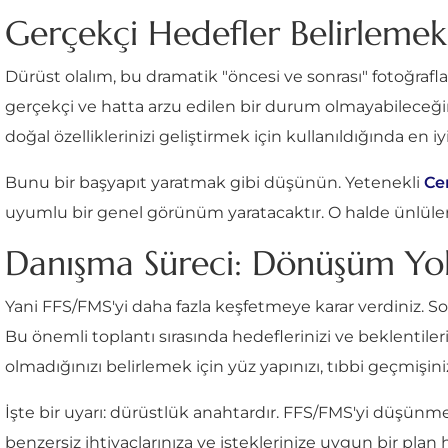
Gerçekçi Hedefler Belirlemek
Dürüst olalım, bu dramatik "öncesi ve sonrası" fotoğrafla
gerçekçi ve hatta arzu edilen bir durum olmayabileceği
doğal özelliklerinizi geliştirmek için kullanıldığında en i
Bunu bir başyapıt yaratmak gibi düşünün. Yetenekli
Ce
uyumlu bir genel görünüm yaratacaktır. O halde ünlülerin
Danışma Süreci: Dönüşüm Yo
Yani FFS/FMS'yi daha fazla keşfetmeye karar verdiniz. S
Bu önemli toplantı sırasında hedeflerinizi ve beklentilerini
olmadığınızı belirlemek için yüz yapınızı, tıbbi geçmişin
İşte bir uyarı: dürüstlük anahtardır. FFS/FMS'yi düşünme
benzersiz ihtiyaçlarınıza ve isteklerinize uygun bir plan ha