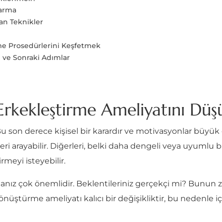
karma
an Teknikler
irme Prosedürlerini Keşfetmek
ı ve Sonraki Adımlar
Erkekleştirme Ameliyatını Düş
 son derece kişisel bir karardır ve motivasyonlar büyük öl
leri arayabilir. Diğerleri, belki daha dengeli veya uyuml
rmeyi isteyebilir.
anız çok önemlidir. Beklentileriniz gerçekçi mi? Bunun zi
ştürme ameliyatı kalıcı bir değişikliktir, bu nedenle i