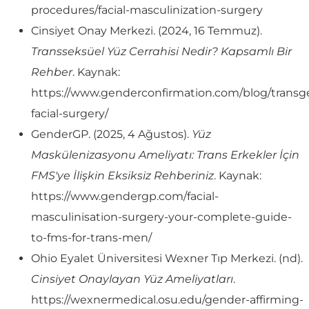
procedures/facial-masculinization-surgery
Cinsiyet Onay Merkezi. (2024, 16 Temmuz).
Transseksüel Yüz Cerrahisi Nedir? Kapsamlı Bir
Rehber
. Kaynak:
https://www.genderconfirmation.com/blog/transg
facial-surgery/
GenderGP. (2025, 4 Ağustos).
Yüz
Maskülenizasyonu Ameliyatı: Trans Erkekler İçin
FMS'ye İlişkin Eksiksiz Rehberiniz
. Kaynak:
https://www.gendergp.com/facial-
masculinisation-surgery-your-complete-guide-
to-fms-for-trans-men/
Ohio Eyalet Üniversitesi Wexner Tıp Merkezi. (nd).
Cinsiyet Onaylayan Yüz Ameliyatları
.
https://wexnermedical.osu.edu/gender-affirming-