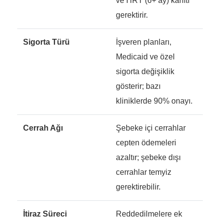
ve HRT (6+ ay) kanıtı
gerektirir.
Sigorta Türü
İşveren planları,
Medicaid ve özel
sigorta değişiklik
gösterir; bazı
kliniklerde 90% onayı.
Cerrah Ağı
Şebeke içi cerrahlar
cepten ödemeleri
azaltır; şebeke dışı
cerrahlar temyiz
gerektirebilir.
İtiraz Süreci
Reddedilmelere ek