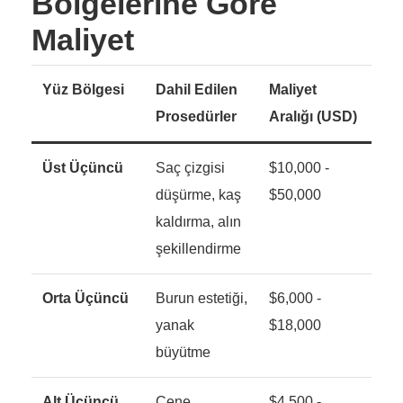
Bölgelerine Göre
Maliyet
Yüz Bölgesi
Dahil Edilen
Maliyet
Prosedürler
Aralığı (USD)
Üst Üçüncü
Saç çizgisi
$10,000 -
düşürme, kaş
$50,000
kaldırma, alın
şekillendirme
Orta Üçüncü
Burun estetiği,
$6,000 -
yanak
$18,000
büyütme
Alt Üçüncü
Çene
$4,500 -