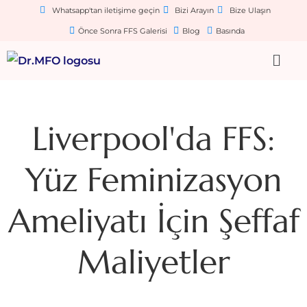
Whatsapp'tan iletişime geçin
Bizi Arayın
Bize Ulaşın
Önce Sonra FFS Galerisi
Blog
Basında
Liverpool'da FFS:
Yüz Feminizasyon
Ameliyatı İçin Şeffaf
Maliyetler