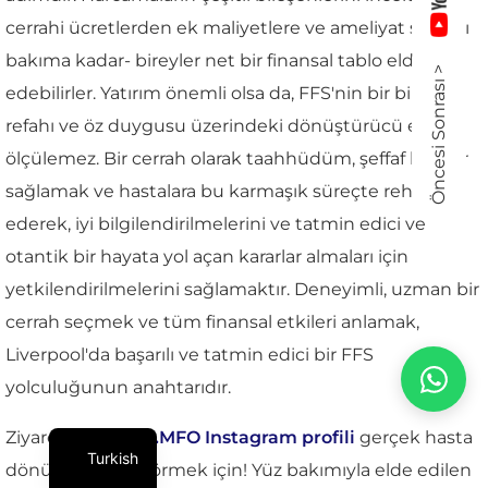
cerrahi ücretlerden ek maliyetlere ve ameliyat sonrası
bakıma kadar- bireyler net bir finansal tablo elde
Öncesi Sonrası >
edebilirler. Yatırım önemli olsa da, FFS'nin bir bireyin
refahı ve öz duygusu üzerindeki dönüştürücü etkisi
ölçülemez. Bir cerrah olarak taahhüdüm, şeffaf bilgiler
sağlamak ve hastalara bu karmaşık süreçte rehberlik
ederek, iyi bilgilendirilmelerini ve tatmin edici ve
otantik bir hayata yol açan kararlar almaları için
yetkilendirilmelerini sağlamaktır. Deneyimli, uzman bir
cerrah seçmek ve tüm finansal etkileri anlamak,
Liverpool'da başarılı ve tatmin edici bir FFS
yolculuğunun anahtarıdır.
Ziyaret etmek
Dr.MFO Instagram profili
gerçek hasta
Turkish
dönüşümlerini görmek için! Yüz bakımıyla elde edilen