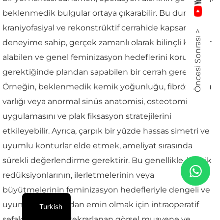
beklenmedik bulgular ortaya çıkarabilir. Bu durum,
kraniyofasiyal ve rekonstrüktif cerrahide kapsamlı
Öncesi Sonrası >
deneyime sahip, gerçek zamanlı olarak bilinçli kararlar
alabilen ve genel feminizasyon hedeflerini korurken
gerektiğinde plandan sapabilen bir cerrah gerektirir.
Örneğin, beklenmedik kemik yoğunluğu, fibröz doku
varlığı veya anormal sinüs anatomisi, osteotomi
uygulamasını ve plak fiksasyon stratejilerini
etkileyebilir. Ayrıca, çarpık bir yüzde hassas simetri ve
uyumlu konturlar elde etmek, ameliyat sırasında
sürekli değerlendirme gerektirir. Bu genellikle, kemik
redüksiyonlarının, ilerletmelerinin veya
büyütmelerinin feminizasyon hedefleriyle dengeli ve
uyumlu olduğundan emin olmak için intraoperatif
Turkish
sefalometri veya tekrarlanan görsel muayene ve