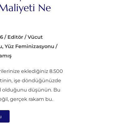
Maliyeti Ne
6
/
Editör
/
Vücut
u
,
Yüz Feminizasyonu
/
amış
lerinize eklediğiniz 8.500
etinin, işe döndüğünüzde
al olduğunu düşünün. Bu
eğil, gerçek rakam bu.
u