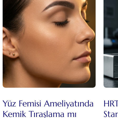
Yüz Femisi Ameliyatında
HRT
Kemik Tıraşlama mı
Sta