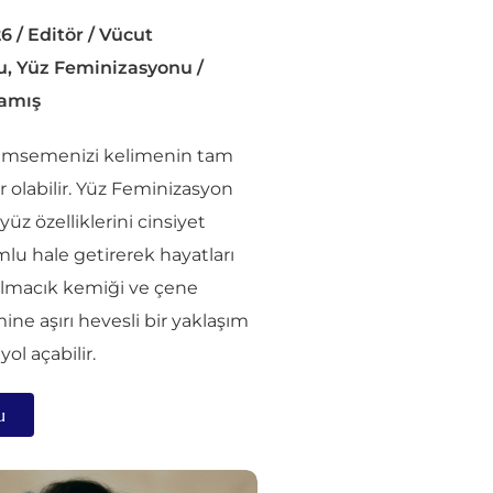
26
/
Editör
/
Vücut
u
,
Yüz Feminizasyonu
/
amış
lümsemenizi kelimenin tam
or olabilir. Yüz Feminizasyon
 yüz özelliklerini cinsiyet
lu hale getirerek hayatları
 elmacık kemiği ve çene
ne aşırı hevesli bir yaklaşım
yol açabilir.
u