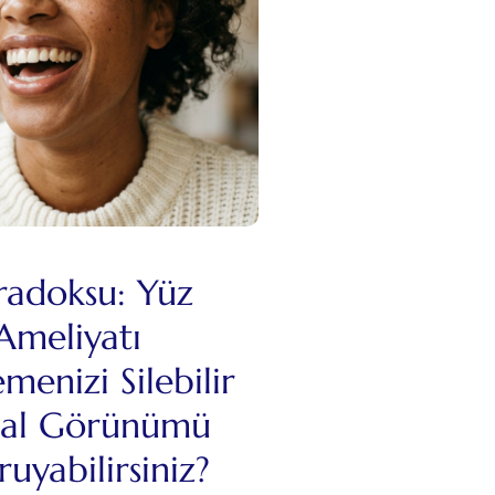
radoksu: Yüz
 Ameliyatı
enizi Silebilir
ğal Görünümü
ruyabilirsiniz?