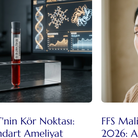
'nin Kör Noktası:
FFS Mal
ndart Ameliyat
2026: Am