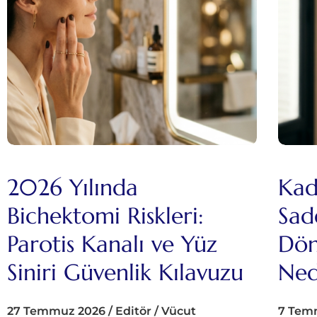
2026 Yılında
Kadı
Bichektomi Riskleri:
Sad
Parotis Kanalı ve Yüz
Dön
Siniri Güvenlik Kılavuzu
Ned
27 Temmuz 2026
/
Editör
/
Vücut
7 Tem