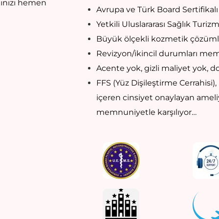
ğınızı hemen
Avrupa ve Türk Board Sertifikalı
Yetkili Uluslararası Sağlık Turiz
Büyük ölçekli kozmetik çözüml
Revizyon/ikincil durumları memn
Acente yok, gizli maliyet yok, d
FFS (Yüz Dişileştirme Cerrahisi),
içeren cinsiyet onaylayan ameliy
memnuniyetle karşılıyor…