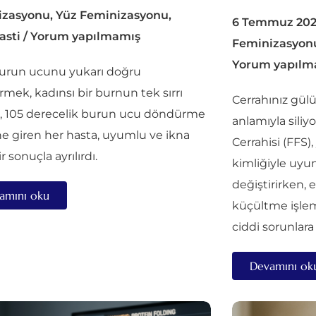
izasyonu
,
Yüz Feminizasyonu
,
6 Temmuz 20
asti
/
Yorum yapılmamış
Feminizasyon
Yorum yapılm
urun ucunu yukarı doğru
mek, kadınsı bir burnun tek sırrı
Cerrahınız gü
ı, 105 derecelik burun ucu döndürme
anlamıyla siliy
ne giren her hasta, uyumlu ve ikna
Cerrahisi (FFS),
ir sonuçla ayrılırdı.
kimliğiyle uyum
değiştirirken,
amını oku
küçültme işlemi
ciddi sorunlara 
Devamını ok