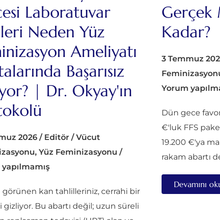
esi Laboratuvar
Gerçek 
tleri Neden Yüz
Kadar?
inizasyon Ameliyatı
3 Temmuz 202
talarında Başarısız
Feminizasyon
yor? | Dr. Okyay'ın
Yorum yapılm
tokolü
Dün gece favori
€'luk FFS pak
muz 2026
/
Editör
/
Vücut
19.200 €'ya m
izasyonu
,
Yüz Feminizasyonu
/
rakam abartı d
 yapılmamış
Devamını ok
ı görünen kan tahlilleriniz, cerrahi bir
i gizliyor. Bu abartı değil; uzun süreli