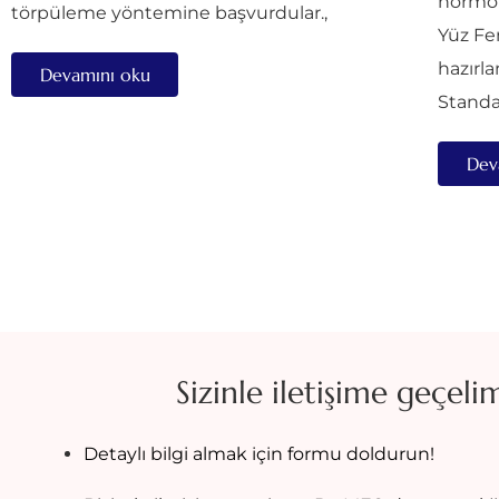
hormon
törpüleme yöntemine başvurdular.,
Yüz Fe
hazırla
Devamını oku
Standar
Dev
Sizinle iletişime geçeli
Detaylı bilgi almak için formu doldurun!