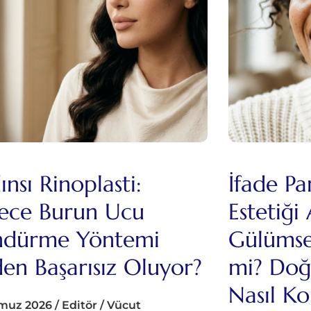
nsı Rinoplasti:
İfade Pa
ece Burun Ucu
Estetiği
dürme Yöntemi
Gülümsem
en Başarısız Oluyor?
mi? Do
Nasıl Ko
muz 2026
/
Editör
/
Vücut