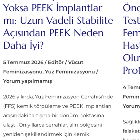
Yoksa PEEK İmplantlar
Önc
mı: Uzun Vadeli Stabilite
Tes
Açısından PEEK Neden
Fem
Daha İyi?
Has
Olu
5 Temmuz 2026
/
Editör
/
Vücut
Pro
Feminizasyonu
,
Yüz Feminizasyonu
/
Yorum yapılmamış
4 Tem
2026 yılında, Yüz Feminizasyon Cerrahisi'nde
Femin
(FFS) kemik törpüleme ve PEEK implantları
Yorum
arasındaki tartışma bir dönüm noktasına
Sağlıkl
ulaştı. On yıllarca cerrahlar, alın bölgesini
felaket
yeniden şekillendirmek için kemik