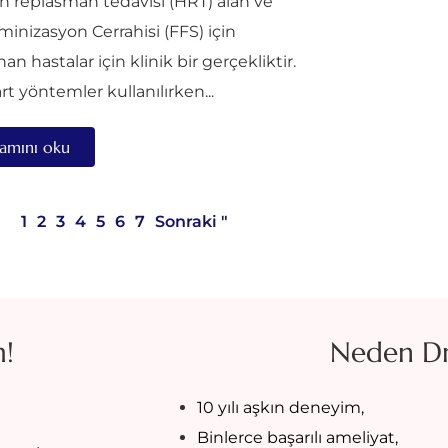
 replasman tedavisi (HRT) alan ve
minizasyon Cerrahisi (FFS) için
nan hastalar için klinik bir gerçekliktir.
t yöntemler kullanılırken...
amını oku
1
2
3
4
5
6
7
Sonraki "
m!
Neden D
10 yılı aşkın deneyim,
Binlerce başarılı ameliyat,