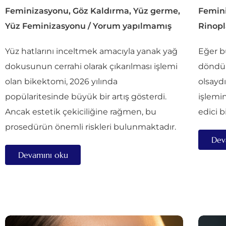
Feminizasyonu
,
Göz Kaldırma
,
Yüz germe
,
Femin
Yüz Feminizasyonu
/
Yorum yapılmamış
Rinopl
Yüz hatlarını inceltmek amacıyla yanak yağ
Eğer b
dokusunun cerrahi olarak çıkarılması işlemi
döndür
olan bikektomi, 2026 yılında
olsayd
popülaritesinde büyük bir artış gösterdi.
işlemi
Ancak estetik çekiciliğine rağmen, bu
edici b
prosedürün önemli riskleri bulunmaktadır.
Dev
Devamını oku