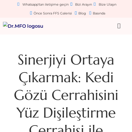
Whatsapp'tan iletişime geçin
Bizi Arayın
Bize Ulaşın
Önce Sonra FFS Galerisi
Blog
Basında
Sinerjiyi Ortaya
Çıkarmak: Kedi
Gözü Cerrahisini
Yüz Dişileştirme
Cerrahisi ile