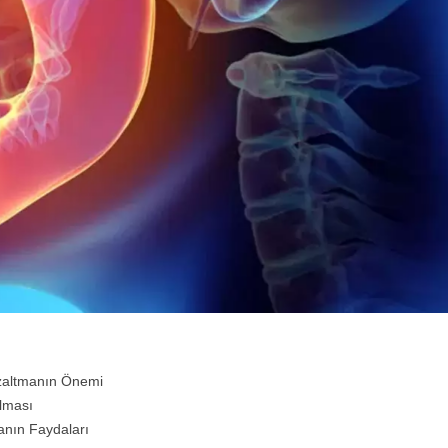
zaltmanın Önemi
lması
manın Faydaları