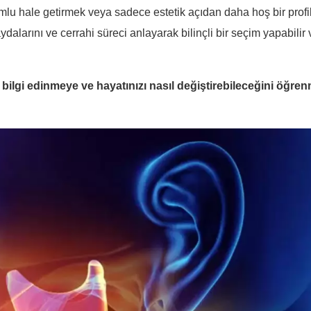
lu hale getirmek veya sadece estetik açıdan daha hoş bir profil
 faydalarını ve cerrahi süreci anlayarak bilinçli bir seçim yapabil
ilgi edinmeye ve hayatınızı nasıl değiştirebileceğini öğrenm