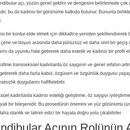
ndibular açı, yüzün genel şeklini ve dengesini belirlemede çok 
ir, bu da kadınsı bir görünüme katkıda bulunur. Bununla birlikte,
.
ı bir kontur elde etmek için dikkatlice yeniden şekillendirerek bu
 çene ve boyun arasında daha pürüzsüz ve daha sivri bir geçiş olu
 da uyumlu hale getirerek daha estetik ve kadınsı bir profil el
çültme transseksüel kadınlarda öz saygının ve genel refahın artm
 getirerek daha fazla kabul, özgüven ve özgünlük duygusu yaşaya
atsızlık duygularını hafifletebilir.
üel kadınlarda kadınsı estetiği geliştirme, öz saygıyı iyileştirm
yati bir bileşenidir. Bu prosedürün önemini ve yüz görünümü üze
 daha otantik ve tatmin edici bir hayata doğru yola çıkabilirler.
ndibular Açının Rolünün 