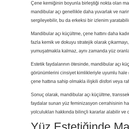
Çene kemiğinin boyunla birleştiği nokta olan ma
mandibular açı genellikle daha yuvarlak ve narind
sergileyebilir, bu da erkeksi bir izlenim yaratabilir
Mandibular açı küçültme, çene hattını daha kadıns
fazla kemik ve dokuyu stratejik olarak çıkarmayı,
yumuşatmakla kalmaz, aynı zamanda yüz oranlarını
Estetik faydalarının ötesinde, mandibular açı kü
görünümlerini cinsiyet kimlikleriyle uyumlu hale
çene hattına sahip olmakla ilişkili disfori veya rah
Sonuç olarak, mandibular açı küçültme, transseks
faydalar sunan yüz feminizasyon cerrahisinin ha
yolculukları hakkında bilinçli kararlar alabilir ve
Yüz Estetiğinde Ma