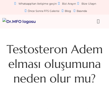
Whatsapp'tan iletişime geçin
Bizi Arayın
Bize Ulaşın
Önce Sonra FFS Galerisi
Blog
Basında
Testosteron Adem
elması oluşumuna
neden olur mu?