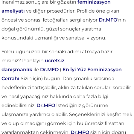
inanılmaz sonuçlara bir göz atın
feminizasyon
ameliyatı
ve diğer prosedürler. Profilde öne çıkan
öncesi ve sonrası fotoğrafları sergileniyor
Dr.MFO
'nin
doğal görünümlü, güzel sonuçlar yaratma
konusundaki uzmanlığı ve sanatsal vizyonu.
Yolculuğunuzda bir sonraki adımı atmaya hazır
mısınız? Planlayın
ücretsiz
danışmanlık
ile
Dr.MFO
(
En İyi Yüz Feminizasyon
Cerrahı
Sizin için) bugün. Danışmanlık sırasında
hedeflerinizi tartışabilir, aklınıza takılan soruları sorabilir
ve nasıl yapacağınız hakkında daha fazla bilgi
edinebilirsiniz.
Dr.MFO
İstediğiniz görünüme
ulaşmanıza yardımcı olabilir. Seçeneklerinizi keşfetmek
ve olup olmadığını görmek için bu ücretsiz fırsattan
yararlanmaktan çekinmeyin.
Dr.MFO
sizin için doğru