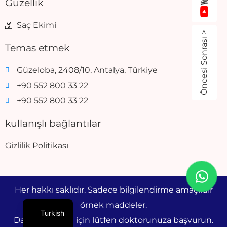
Güzellik
Saç Ekimi
Öncesi Sonrası >
Temas etmek
Güzeloba, 2408/10, Antalya, Türkiye
+90 552 800 33 22
+90 552 800 33 22
kullanışlı bağlantılar
Gizlilik Politikası
Her hakkı saklıdır. Sadece bilgilendirme amaçlıdır
örnek maddeler.
Turkish
Daha fazla bilgi için lütfen doktorunuza başvurun.