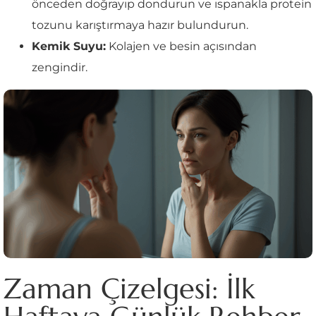
önceden doğrayıp dondurun ve ıspanakla protein
tozunu karıştırmaya hazır bulundurun.
Kemik Suyu:
Kolajen ve besin açısından
zengindir.
Zaman Çizelgesi: İlk