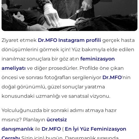
Ziyaret etmek
Dr.MFO Instagram profili
gerçek hasta
dönüşümlerini görmek için! Yüz bakımıyla elde edilen
inanılmaz sonuçlara bir göz atın
feminizasyon
ameliyatı
ve diğer prosedürler. Profilde öne çıkan
öncesi ve sonrası fotoğrafları sergileniyor
Dr.MFO
'nin
doğal görünümlü, güzel sonuçlar yaratma
konusundaki uzmanlığı ve sanatsal vizyonu.
Yolculuğunuzda bir sonraki adımı atmaya hazır
mısınız? Planlayın
ücretsiz
danışmanlık
ile
Dr.MFO
(
En İyi Yüz Feminizasyon
Cerrahı
Sizin için) bugün. Danışmanlık sırasında