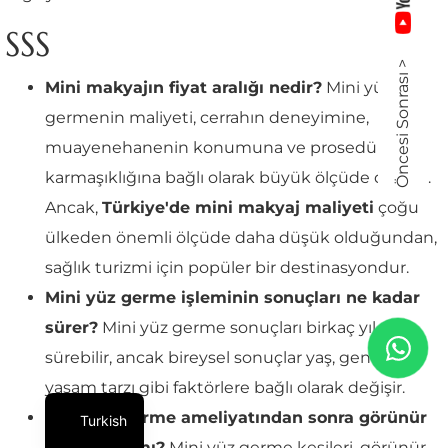
SSS
Öncesi Sonrası >
Mini makyajın fiyat aralığı nedir?
Mini yüz
germenin maliyeti, cerrahın deneyimine,
muayenehanenin konumuna ve prosedürün
karmaşıklığına bağlı olarak büyük ölçüde değişir.
Ancak,
Türkiye'de mini makyaj maliyeti
çoğu
ülkeden önemli ölçüde daha düşük olduğundan,
sağlık turizmi için popüler bir destinasyondur.
Mini yüz germe işleminin sonuçları ne kadar
sürer?
Mini yüz germe sonuçları birkaç yıl
sürebilir, ancak bireysel sonuçlar yaş, genetik ve
yaşam tarzı gibi faktörlere bağlı olarak değişir.
Mini yüz germe ameliyatından sonra görünür
Turkish
bir iz kalır mı?
Mini yüz germe kesileri, görünür