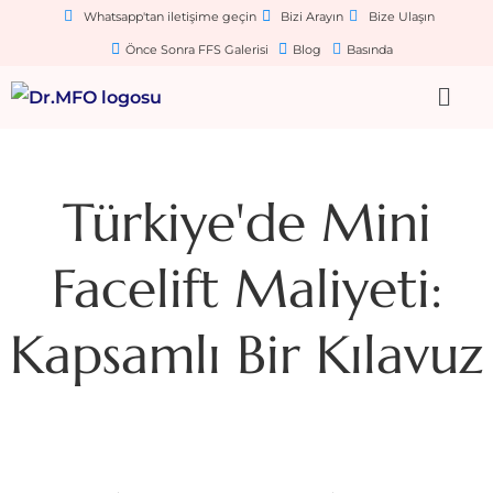
Whatsapp'tan iletişime geçin
Bizi Arayın
Bize Ulaşın
Önce Sonra FFS Galerisi
Blog
Basında
Türkiye'de Mini
Facelift Maliyeti:
Kapsamlı Bir Kılavuz