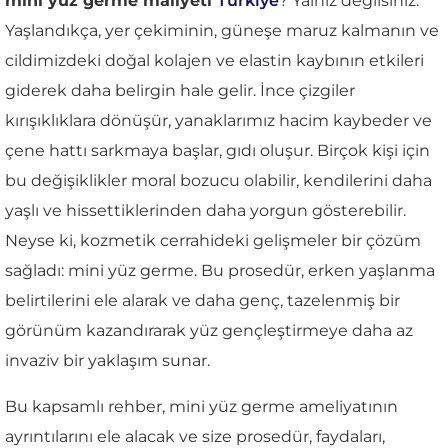
mini yüz germe maliyeti
Türkiye
? Yalnız değilsiniz.
Yaşlandıkça, yer çekiminin, güneşe maruz kalmanın ve
cildimizdeki doğal kolajen ve elastin kaybının etkileri
giderek daha belirgin hale gelir. İnce çizgiler
kırışıklıklara dönüşür, yanaklarımız hacim kaybeder ve
çene hattı sarkmaya başlar, gıdı oluşur. Birçok kişi için
bu değişiklikler moral bozucu olabilir, kendilerini daha
yaşlı ve hissettiklerinden daha yorgun gösterebilir.
Neyse ki, kozmetik cerrahideki gelişmeler bir çözüm
sağladı: mini yüz germe. Bu prosedür, erken yaşlanma
belirtilerini ele alarak ve daha genç, tazelenmiş bir
görünüm kazandırarak yüz gençleştirmeye daha az
invaziv bir yaklaşım sunar.
Bu kapsamlı rehber, mini yüz germe ameliyatının
ayrıntılarını ele alacak ve size prosedür, faydaları,