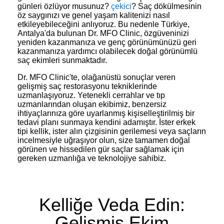
günleri özlüyor musunuz?
çekici
? Saç dökülmesinin
öz saygınızı ve genel yaşam kalitenizi nasıl
etkileyebileceğini anlıyoruz. Bu nedenle Türkiye,
Antalya'da bulunan Dr. MFO Clinic, özgüveninizi
yeniden kazanmanıza ve genç görünümünüzü geri
kazanmanıza yardımcı olabilecek doğal görünümlü
saç ekimleri sunmaktadır.
Dr. MFO Clinic'te, olağanüstü sonuçlar veren
gelişmiş saç restorasyonu tekniklerinde
uzmanlaşıyoruz. Yetenekli cerrahlar ve tıp
uzmanlarından oluşan ekibimiz, benzersiz
ihtiyaçlarınıza göre uyarlanmış kişiselleştirilmiş bir
tedavi planı sunmaya kendini adamıştır. İster erkek
tipi kellik, ister alın çizgisinin gerilemesi veya saçların
incelmesiyle uğraşıyor olun, size tamamen doğal
görünen ve hissedilen gür saçlar sağlamak için
gereken uzmanlığa ve teknolojiye sahibiz.
Kelliğe Veda Edin:
Gelişmiş Ekim