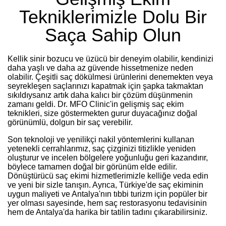
Tekniklerimizle Dolu Bir
Saça Sahip Olun
Kellik sinir bozucu ve üzücü bir deneyim olabilir, kendinizi
daha yaşlı ve daha az güvende hissetmenize neden
olabilir. Çeşitli saç dökülmesi ürünlerini denemekten veya
seyrekleşen saçlarınızı kapatmak için şapka takmaktan
sıkıldıysanız artık daha kalıcı bir çözüm düşünmenin
zamanı geldi. Dr. MFO Clinic'in gelişmiş saç ekim
teknikleri, size göstermekten gurur duyacağınız doğal
görünümlü, dolgun bir saç verebilir.
Son teknoloji ve yenilikçi nakil yöntemlerini kullanan
yetenekli cerrahlarımız, saç çizginizi titizlikle yeniden
oluşturur ve incelen bölgelere yoğunluğu geri kazandırır,
böylece tamamen doğal bir görünüm elde edilir.
Dönüştürücü saç ekimi hizmetlerimizle kelliğe veda edin
ve yeni bir sizle tanışın. Ayrıca, Türkiye'de saç ekiminin
uygun maliyeti ve Antalya'nın tıbbi turizm için popüler bir
yer olması sayesinde, hem saç restorasyonu tedavisinin
hem de Antalya'da harika bir tatilin tadını çıkarabilirsiniz.