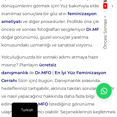
dönüşümlerini görmek için! Yüz bakımıyla elde edilen
inanılmaz sonuçlara bir göz atın
feminizasyon
Öncesi Sonrası >
ameliyatı
ve diğer prosedürler. Profilde öne çıkan
öncesi ve sonrası fotoğrafları sergileniyor
Dr.MFO
'nin
doğal görünümlü, güzel sonuçlar yaratma
konusundaki uzmanlığı ve sanatsal vizyonu.
Yolculuğunuzda bir sonraki adımı atmaya hazır
mısınız? Planlayın
ücretsiz
danışmanlık
ile
Dr.MFO
(
En İyi Yüz Feminizasyon
Cerrahı
Sizin için) bugün. Danışmanlık sırasında
hedeflerinizi tartışabilir, aklınıza takılan soruları sorabilir
ve nasıl yapacağınız hakkında daha fazla bilgi
edinebilirsiniz.
Dr.MFO
İstediğiniz görünüme
Turkish
ulaşmanıza yardımcı olabilir. Seçeneklerinizi keşfetmek