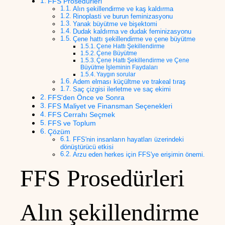
FFS Prosedürleri
Alın şekillendirme ve kaş kaldırma
Rinoplasti ve burun feminizasyonu
Yanak büyütme ve bişektomi
Dudak kaldırma ve dudak feminizasyonu
Çene hattı şekillendirme ve çene büyütme
Çene Hattı Şekillendirme
Çene Büyütme
Çene Hattı Şekillendirme ve Çene
Büyütme İşleminin Faydaları
Yaygın sorular
Adem elması küçültme ve trakeal tıraş
Saç çizgisi ilerletme ve saç ekimi
FFS'den Önce ve Sonra
FFS Maliyet ve Finansman Seçenekleri
FFS Cerrahı Seçmek
FFS ve Toplum
Çözüm
FFS'nin insanların hayatları üzerindeki
dönüştürücü etkisi
Arzu eden herkes için FFS'ye erişimin önemi.
FFS Prosedürleri
Alın şekillendirme