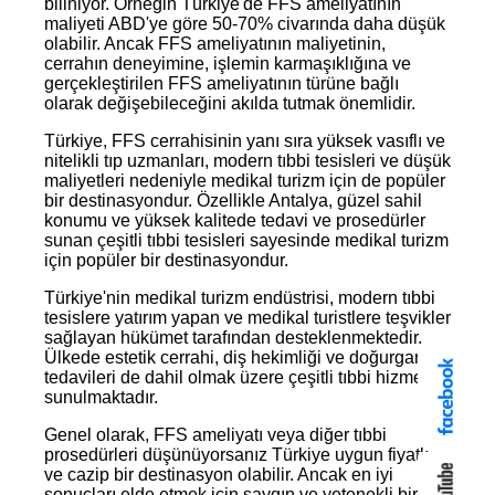
biliniyor. Örneğin Türkiye'de FFS ameliyatının
maliyeti ABD'ye göre 50-70% civarında daha düşük
olabilir. Ancak FFS ameliyatının maliyetinin,
cerrahın deneyimine, işlemin karmaşıklığına ve
gerçekleştirilen FFS ameliyatının türüne bağlı
olarak değişebileceğini akılda tutmak önemlidir.
Türkiye, FFS cerrahisinin yanı sıra yüksek vasıflı ve
nitelikli tıp uzmanları, modern tıbbi tesisleri ve düşük
maliyetleri nedeniyle medikal turizm için de popüler
bir destinasyondur. Özellikle Antalya, güzel sahil
konumu ve yüksek kalitede tedavi ve prosedürler
sunan çeşitli tıbbi tesisleri sayesinde medikal turizm
için popüler bir destinasyondur.
Türkiye'nin medikal turizm endüstrisi, modern tıbbi
tesislere yatırım yapan ve medikal turistlere teşvikler
sağlayan hükümet tarafından desteklenmektedir.
Ülkede estetik cerrahi, diş hekimliği ve doğurganlık
tedavileri de dahil olmak üzere çeşitli tıbbi hizmetler
sunulmaktadır.
Genel olarak, FFS ameliyatı veya diğer tıbbi
prosedürleri düşünüyorsanız Türkiye uygun fiyatlı
ve cazip bir destinasyon olabilir. Ancak en iyi
sonuçları elde etmek için saygın ve yetenekli bir