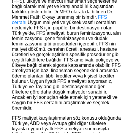
(FFS), ülkeye ve mevcut finansman seçeneklerine
bağlı olarak maliyet ve karşılanabilirlik açısından
farklılık gösterebilir. Dr.MFO olarak da bilinen Dr.
Mehmet Fatih Okyay tanınmış bir isimdir.
FFS
cerrahı
Uygun maliyeti ve yüksek vasıflı cerrahları
nedeniyle FFS için popüler bir destinasyon olan
Türkiye'de. FFS ameliyatı burun feminizasyonu, alın
feminizasyonu, çene feminizasyonu ve dudak
feminizasyonu gibi prosedürleri içerebilir. FFS'nin
maliyet dökümü, cerrahın ücreti, anestezi, hastane
ücretleri ve gerçekleştirilen spesifik prosedürler gibi
çeşitli faktörlere bağlıdır. FFS ameliyatı, poliçeye ve
ülkeye bağlı olarak sigorta kapsamında olabilir. FFS
ameliyatı için bazı finansman seçenekleri arasında
ödeme planları, tıbbi krediler veya kişisel krediler
bulunur. Uygun fiyatlı FFS ameliyatı arıyorsanız,
Türkiye ve Tayland gibi destinasyonlar diğer
ülkelere göre daha düşük maliyetler sunabilir.
Ancak en iyi sonuçları elde etmek için yetenekli ve
saygın bir FFS cerrahını araştırmak ve seçmek
önemlidir.
FFS maliyet karşılaştırmaları söz konusu olduğunda
Türkiye, ABD veya Avrupa gibi diğer ülkelere
kıyasla uygun fiyatlı FFS ameliyatı sunmasıyla