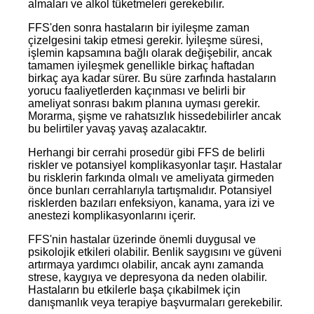
almaları ve alkol tüketmeleri gerekebilir.
FFS'den sonra hastaların bir iyileşme zaman
çizelgesini takip etmesi gerekir. İyileşme süresi,
işlemin kapsamına bağlı olarak değişebilir, ancak
tamamen iyileşmek genellikle birkaç haftadan
birkaç aya kadar sürer. Bu süre zarfında hastaların
yorucu faaliyetlerden kaçınması ve belirli bir
ameliyat sonrası bakım planına uyması gerekir.
Morarma, şişme ve rahatsızlık hissedebilirler ancak
bu belirtiler yavaş yavaş azalacaktır.
Herhangi bir cerrahi prosedür gibi FFS de belirli
riskler ve potansiyel komplikasyonlar taşır. Hastalar
bu risklerin farkında olmalı ve ameliyata girmeden
önce bunları cerrahlarıyla tartışmalıdır. Potansiyel
risklerden bazıları enfeksiyon, kanama, yara izi ve
anestezi komplikasyonlarını içerir.
FFS'nin hastalar üzerinde önemli duygusal ve
psikolojik etkileri olabilir. Benlik saygısını ve güveni
artırmaya yardımcı olabilir, ancak aynı zamanda
strese, kaygıya ve depresyona da neden olabilir.
Hastaların bu etkilerle başa çıkabilmek için
danışmanlık veya terapiye başvurmaları gerekebilir.