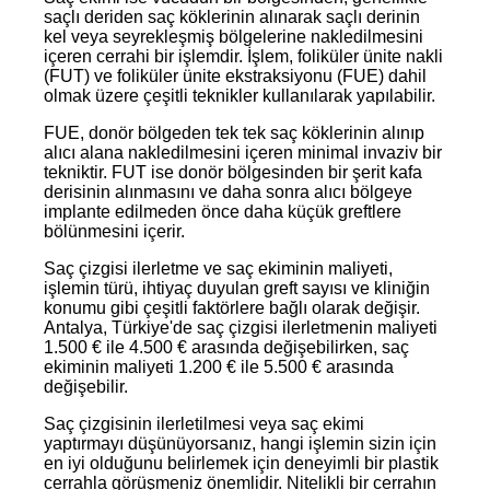
saçlı deriden saç köklerinin alınarak saçlı derinin
kel veya seyrekleşmiş bölgelerine nakledilmesini
içeren cerrahi bir işlemdir. İşlem, foliküler ünite nakli
(FUT) ve foliküler ünite ekstraksiyonu (FUE) dahil
olmak üzere çeşitli teknikler kullanılarak yapılabilir.
FUE, donör bölgeden tek tek saç köklerinin alınıp
alıcı alana nakledilmesini içeren minimal invaziv bir
tekniktir. FUT ise donör bölgesinden bir şerit kafa
derisinin alınmasını ve daha sonra alıcı bölgeye
implante edilmeden önce daha küçük greftlere
bölünmesini içerir.
Saç çizgisi ilerletme ve saç ekiminin maliyeti,
işlemin türü, ihtiyaç duyulan greft sayısı ve kliniğin
konumu gibi çeşitli faktörlere bağlı olarak değişir.
Antalya, Türkiye'de saç çizgisi ilerletmenin maliyeti
1.500 € ile 4.500 € arasında değişebilirken, saç
ekiminin maliyeti 1.200 € ile 5.500 € arasında
değişebilir.
Saç çizgisinin ilerletilmesi veya saç ekimi
yaptırmayı düşünüyorsanız, hangi işlemin sizin için
en iyi olduğunu belirlemek için deneyimli bir plastik
cerrahla görüşmeniz önemlidir. Nitelikli bir cerrahın