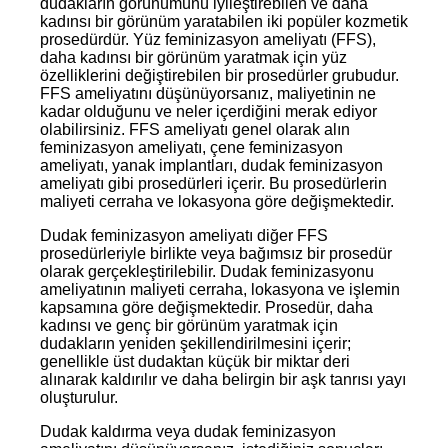
dudakların görünümünü iyileştirebilen ve daha
kadınsı bir görünüm yaratabilen iki popüler kozmetik
prosedürdür. Yüz feminizasyon ameliyatı (FFS),
daha kadınsı bir görünüm yaratmak için yüz
özelliklerini değiştirebilen bir prosedürler grubudur.
FFS ameliyatını düşünüyorsanız, maliyetinin ne
kadar olduğunu ve neler içerdiğini merak ediyor
olabilirsiniz. FFS ameliyatı genel olarak alın
feminizasyon ameliyatı, çene feminizasyon
ameliyatı, yanak implantları, dudak feminizasyon
ameliyatı gibi prosedürleri içerir. Bu prosedürlerin
maliyeti cerraha ve lokasyona göre değişmektedir.
Dudak feminizasyon ameliyatı diğer FFS
prosedürleriyle birlikte veya bağımsız bir prosedür
olarak gerçekleştirilebilir. Dudak feminizasyonu
ameliyatının maliyeti cerraha, lokasyona ve işlemin
kapsamına göre değişmektedir. Prosedür, daha
kadınsı ve genç bir görünüm yaratmak için
dudakların yeniden şekillendirilmesini içerir;
genellikle üst dudaktan küçük bir miktar deri
alınarak kaldırılır ve daha belirgin bir aşk tanrısı yayı
oluşturulur.
Dudak kaldırma veya dudak feminizasyon