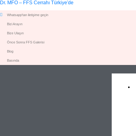
Dr. MFO – FFS Cerrahı Türkiye'de
Whatsapp'tan iletişime geçin
Bizi Arayın
Bize Ulaşın
Önce Sonra FFS Galerisi
Blog
Basında