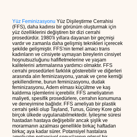
Yüz Feminizasyonu
Yüz Dişileştirme Cerrahisi
(FFS), daha kadınsı bir görünüm oluşturmak için
yüz özelliklerini değiştiren bir dizi cerrahi
prosedürdür. 1980'li yıllara dayanan bir geçmişi
vardır ve zamanla daha gelişmiş teknikleri içerecek
şekilde gelişmiştir. FFS'nin temel amacı trans
kadınların ve cinsiyete uymayan bireylerin cinsiyet
hoşnutsuzluğunu hafifletmelerine ve yaşam
kalitelerini artırmalarına yardımcı olmaktır. FFS
cerrahi prosedürleri farklılık gösterebilir ve diğerleri
arasında alın feminizasyonu, yanak ve çene kemiği
şekillendirme, burun feminizasyonu, dudak
feminizasyonu, Adem elması küçültme ve kaş
kaldırma işlemlerini içerebilir. FFS ameliyatının
maliyeti, spesifik prosedürlere, cerrahın konumuna
ve deneyimine bağlıdır. FFS ameliyatı bir plastik
cerrahi şekli olup Tayland, Tunus, Güney Kore gibi
birçok ülkede uygulanabilmektedir. İyileşme süresi
hastadan hastaya değişebilir ancak şişlik ve
morarmanın azalması genellikle birkaç haftadan
birkaç aya kadar sürer. Potansiyel hastalara
ameliyatın potansiyel sonuçlarının görsel bir