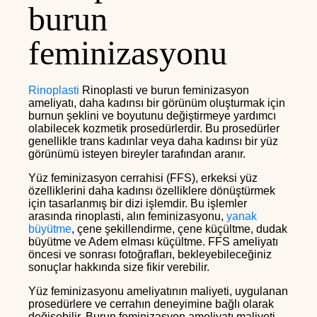
burun
feminizasyonu
Rinoplasti
Rinoplasti ve burun feminizasyon
ameliyatı, daha kadınsı bir görünüm oluşturmak için
burnun şeklini ve boyutunu değiştirmeye yardımcı
olabilecek kozmetik prosedürlerdir. Bu prosedürler
genellikle trans kadınlar veya daha kadınsı bir yüz
görünümü isteyen bireyler tarafından aranır.
Yüz feminizasyon cerrahisi (FFS), erkeksi yüz
özelliklerini daha kadınsı özelliklere dönüştürmek
için tasarlanmış bir dizi işlemdir. Bu işlemler
arasında rinoplasti, alın feminizasyonu,
yanak
büyütme
, çene şekillendirme, çene küçültme, dudak
büyütme ve Adem elması küçültme. FFS ameliyatı
öncesi ve sonrası fotoğrafları, bekleyebileceğiniz
sonuçlar hakkında size fikir verebilir.
Yüz feminizasyonu ameliyatının maliyeti, uygulanan
prosedürlere ve cerrahın deneyimine bağlı olarak
değişebilir. Burun feminizasyon ameliyatı maliyeti