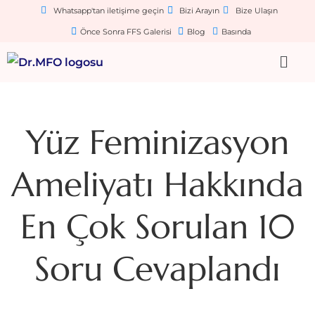
Whatsapp'tan iletişime geçin
Bizi Arayın
Bize Ulaşın
Önce Sonra FFS Galerisi
Blog
Basında
Yüz Feminizasyon
Ameliyatı Hakkında
En Çok Sorulan 10
Soru Cevaplandı