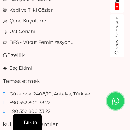
Kedi ve Tilki Gözleri
Öncesi Sonrası >
Çene Küçültme
Üst Cerrahi
BFS - Vücut Feminizasyonu
Güzellik
Saç Ekimi
Temas etmek
Güzeloba, 2408/10, Antalya, Türkiye
+90 552 800 33 22
+90 552 800 33 22
Turkish
kullanışlı bağlantılar