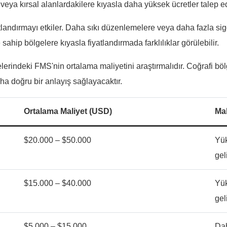
eya kırsal alanlardakilere kıyasla daha yüksek ücretler talep e
tlandırmayı etkiler. Daha sıkı düzenlemelere veya daha fazla si
ahip bölgelere kıyasla fiyatlandırmada farklılıklar görülebilir.
erindeki FMS'nin ortalama maliyetini araştırmalıdır. Coğrafi bölg
ha doğru bir anlayış sağlayacaktır.
Ortalama Maliyet (USD)
Mal
$20.000 – $50.000
Yük
gel
$15.000 – $40.000
Yük
gel
$5.000 – $15.000
Dah