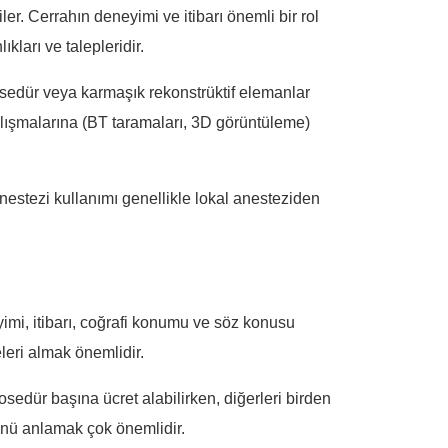
er. Cerrahın deneyimi ve itibarı önemli bir rol
ları ve talepleridir.
osedür veya karmaşık rekonstrüktif elemanlar
alışmalarına (BT taramaları, 3D görüntüleme)
anestezi kullanımı genellikle lokal anesteziden
yimi, itibarı, coğrafi konumu ve söz konusu
eleri almak önemlidir.
sedür başına ücret alabilirken, diğerleri birden
münü anlamak çok önemlidir.