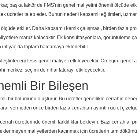
irkaç başka faktör de FMS'nin genel maliyetini önemli ölçüde etkil
k ücretler talep eder. Bunun nedeni kapsamlı eğitimleri, uzmanlık
 ölçüde etkiler. Daha kapsamlı kemik çalışması, birden fazla pr
liyetlere maruz kalacaktır. Ek konsültasyonlara, görüntüleme ç
 ihtiyaç da toplam harcamaya eklenebilir.
eştirileceği tesis genel maliyeti etkileyecektir. Örneğin, genel 
i merkezi seçimi de nihai faturayı etkileyecektir.
nemli Bir Bileşen
li bir bölümünü oluşturur. Bu ücretler genellikle cerrahın dene
Karar vermeden önce birden fazla cerrahtan ayrıntılı ücret çizelg
rah ücretlerinde önemli farklılıklar bekleyin. Bazı cerrahlar pro
lir. Beklenmeyen maliyetlerden kaçınmak için ücretlerin tam dökü