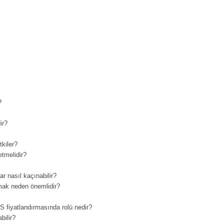
?
ir?
tkiler?
etmelidir?
r nasıl kaçınabilir?
mak neden önemlidir?
 fiyatlandırmasında rolü nedir?
bilir?