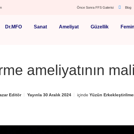
ın
Önce Sonra FFS Galerisi
Blog
Dr.MFO
Sanat
Ameliyat
Güzellik
Femin
rme ameliyatının mal
azar
Editör
Yayınla
30 Aralık 2024
içinde
Yüzün Erkekleştirilme