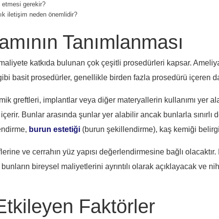
t etmesi gerekir?
k iletişim neden önemlidir?
samının Tanımlanması
aliyete katkıda bulunan çok çeşitli prosedürleri kapsar. Ameliyat
gibi basit prosedürler, genellikle birden fazla prosedürü içere
 greftleri, implantlar veya diğer materyallerin kullanımı yer al
çerir. Bunlar arasında şunlar yer alabilir ancak bunlarla sınırlı d
lendirme,
burun estetiği
(burun şekillendirme), kaş kemiği belir
erine ve cerrahın yüz yapısı değerlendirmesine bağlı olacaktır. 
 bunların bireysel maliyetlerini ayrıntılı olarak açıklayacak ve n
Etkileyen Faktörler