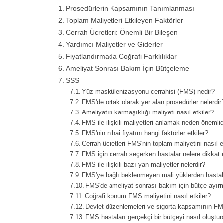
Prosedürlerin Kapsamının Tanımlanması
Toplam Maliyetleri Etkileyen Faktörler
Cerrah Ücretleri: Önemli Bir Bileşen
Yardımcı Maliyetler ve Giderler
Fiyatlandırmada Coğrafi Farklılıklar
Ameliyat Sonrası Bakım İçin Bütçeleme
SSS
Yüz maskülenizasyonu cerrahisi (FMS) nedir?
FMS'de ortak olarak yer alan prosedürler nelerdir
Ameliyatın karmaşıklığı maliyeti nasıl etkiler?
FMS ile ilişkili maliyetleri anlamak neden önemlid
FMS'nin nihai fiyatını hangi faktörler etkiler?
Cerrah ücretleri FMS'nin toplam maliyetini nasıl e
FMS için cerrah seçerken hastalar nelere dikkat 
FMS ile ilişkili bazı yan maliyetler nelerdir?
FMS'ye bağlı beklenmeyen mali yüklerden hastala
FMS'de ameliyat sonrası bakım için bütçe ayır
Coğrafi konum FMS maliyetini nasıl etkiler?
Devlet düzenlemeleri ve sigorta kapsamının FMS
FMS hastaları gerçekçi bir bütçeyi nasıl oluştura