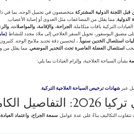
متخصصون في تجميل الوجه، بما في ذ
 الدولية
, مما يقلل من المضاعفات مثل العدوى أو إصابة الأعصاب.
عيادات التركية باقات متكاملة.
الجراحة، والإقامة، والمواصلات، والرع
ى مضيق البوسفور، تحويل السفر العلاجي إلى ملاذ مجدد للنشاط
(مابا 
يات استئصال الخدين سنوياً
, ، لتحسين دقة تحديد ملامح الوجه. كثيرو
حب
استئصال العضلة العاصرة تحت التخدير الموضعي
, مما يقلل من 
مة
بشأن السياحة العلاجية، وإلزام العيادات بما يلي:
صل عبر
شهادات ترخيص السياحة العلاجية التركية
.
يل الكاملة
تفاوت التكاليف بناءً على عدة عوامل.
سمعة الجراح، واعتماد العيادة،