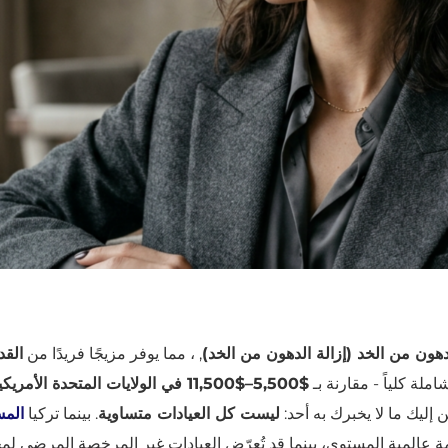
هون من الخد (إزالة الدهون من الخد)
, ، مما يوفر مزيجًا فريدًا من
القد
املة كلياً - مقارنة بـ
$5,500–$11,500 في الولايات المتحدة الأمريكية
إليك ما لا يخبرك به أحد:
ليست كل العيادات متساوية
. بينما تركيا
المس
عالمية المستوى، بينما قد تُعرّض العيادات غير المرخصة المرضى لم