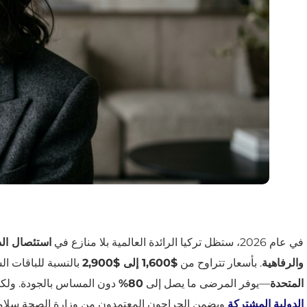
في عام 2026، ستظل تركيا الرائدة العالمية بلا منازع في
استئصال الد
والرفاهية
. بأسعار تتراوح من
$1,600 إلى $2,900
بالنسبة للباقات الش
المتحدة
—يوفر المرضى ما يصل إلى
80%
دون المساس بالجودة. ولكن 
الدولية المشتركة
ويضمن الجراحون المعتمدون من وزارة الصحة سلامة 