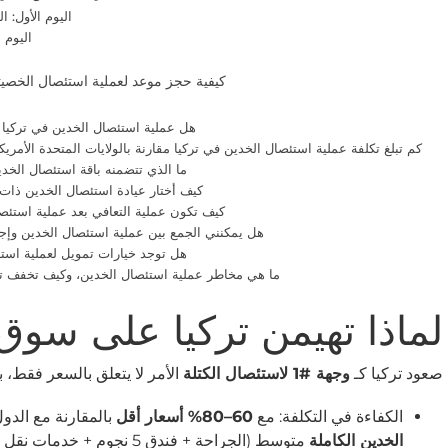
اليوم الأول: ا
اليوم 
كيفية حجز موعد لعملية استئصال الخصي
هل عملية استئصال الخدين في تركيا 
كم تبلغ تكلفة عملية استئصال الخدين في تركيا مقارنة بالولايات المتحدة الأمريك
ما الذي تتضمنه باقة استئصال الخدي
كيف أختار عيادة استئصال الخدين ذات
كيف تكون عملية التعافي بعد عملية استئص
هل يمكنني الجمع بين عملية استئصال الخدين وإج
هل توجد خيارات تمويل لعملية استئ
ما هي مخاطر عملية استئصال الخدين، وكيف تخفف تر
لماذا تهيمن تركيا على سوق ا
صعود تركيا كـ
وجهة #1 لاستئصال الكتلة
الأمر لا يتعلق بالسعر فقط، ب
الكفاءة في التكلفة: مع
60–80% أسعار أقل
بالمقارنة مع الدول
الخدين الكاملة
متوسط (الجراحة + فندق 5 نجوم + خدمات نقل لكبار الشخصيات)