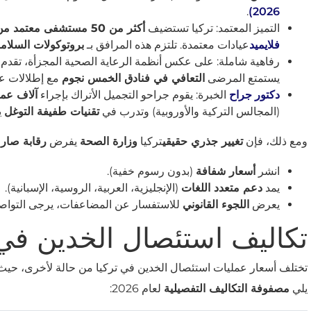
.
2026)
التميز المعتمد: تركيا تستضيف
أكثر من 50 مستشفى معتمد من قبل اللجنة الدولية المشتركة
فلايميد
عيادات معتمدة. تلتزم هذه المرافق بـ
بروتوكولات السلامة
رفاهية شاملة: على عكس أنظمة الرعاية الصحية المجزأة، تقدم ال
يستمتع المرضى
التعافي في فنادق الخمس نجوم
مع إطلالات عل
دكتور جراح
الخبرة: يقوم جراحو التجميل الأتراك بإجراء
آلاف عمل
(المجالس التركية والأوروبية) وتدرب في
تقنيات طفيفة التوغل
ي
ومع ذلك، فإن
تغيير جذري حقيقي
تركيا
وزارة الصحة
يفرض
رقابة صار
انشر
أسعار شفافة
(بدون رسوم خفية).
يمد
دعم متعدد اللغات
(الإنجليزية، العربية، الروسية، الإسبانية).
يعرض
اللجوء القانوني
للاستفسار عن المضاعفات، يرجى التوا
تكاليف استئصال الخدين في تركيا 2026: التفاص
تختلف أسعار عمليات استئصال الخدين في تركيا من حالة لأخرى، حيث ت
يلي
مصفوفة التكاليف التفصيلية
لعام 2026: