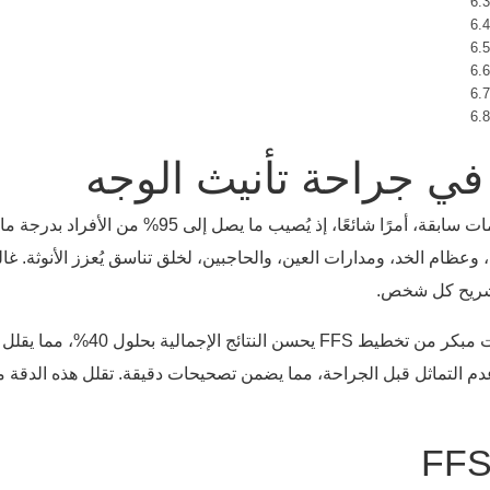
في جراحة تأنيث الوجه
يُعدّ عدم تناسق الوجه، سواءً كان ناتجًا عن عوامل وراثية أو نمو أو صد
 وعظام الخد، ومدارات العين، والحاجبين، لخلق تناسق يُعزز الأنوثة. غال
 تشريح كل شخص.
عدم التماثل قبل الجراحة، مما يضمن تصحيحات دقيقة. تقلل هذه الدقة 