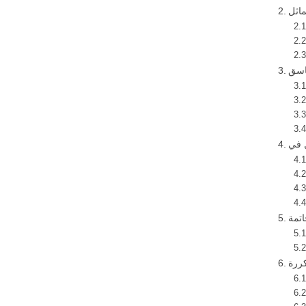
تمة
ررة