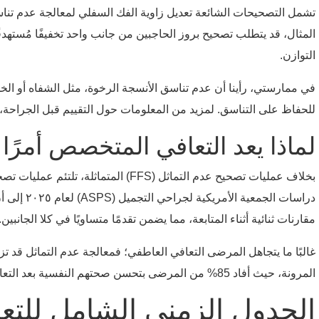
تشمل التصحيحات الشائعة تعديل زاوية الفك السفلي لمعالجة عدم تنا
المثال، قد يتطلب تصحيح بروز الحاجبين من جانب واحد تخفيفًا مُستهدفً
التوازن.
في ممارستي، رأينا أن عدم تناسق الأنسجة الرخوة، مثل الشفاه أو الخ
للحفاظ على التناسق. لمزيد من المعلومات حول التقييم قبل الجراحة، 
لماذا يعد التعافي المتخصص أمرًا 
بخلاف عمليات تصحيح عدم التماثل (FFS
مقارنات ثنائية أثناء المتابعة، مما يضمن تقدمًا متساويًا في كلا الجانبين.
غالبًا ما يتجاهل المرضى التعافي العاطفي؛ فمعالجة عدم التماثل قد تزي
المرونة، حيث أفاد 85% من المرضى بتحسن صحتهم النفسية بعد التعافي.
الجدول الزمني الشامل للتعا