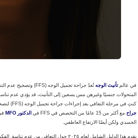
في عالم
تأنيث الوجه
تُعدّ جراحة تجميل الو
المتحولات جنسيًا وغيرهن ممن يسعين إلى التأنيث، قد يؤدي عدم تناسق
كنتِ في مرحلة التعافي بعد إجراءات جراحة تجميل الوجه (FFS) لتصحيح عدم التناسق، فأنتِ تدركين مزيج الحماس والقلق المصاحب للشفاء. بصفتي جراح تجميل معتمد،
جراح
مع أكثر من 15 عامًا من التخصص في FFS في
الدكتور MFO
في 
الجسدي ولكن أيضًا الارتفاع العاطفي.