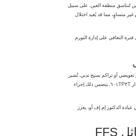
ين لتناسق منطقة العين. على سبيل
ر متساوٍ، مما قد يُعيد اختلال
 فترة التعافي على إدارة التورم
 إلى تورم تعويضي أو تراكم نسيج ندبي. تُشير
دراسات الجمعية الأمريكية لجراحي التجميل (ASPS) لعام ٢٠٢٥ إلى أن الرعاية اليقظة بعد العملية الجراحية تُقلل من تكرار عدم التماثل بمقدار ٦٠١TP٣T. يتضمن ذلك إجراء
 عيادة الدكتور إم إف أو، يعزز
FFS