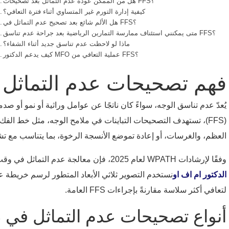
هل من الممكن عودة عدم التماثل بعد تصحيحات FFS؟
كيفية إدارة التورم غير المتساوي أثناء فترة التعافي؟
هل الألم شائع بعد تصحيح عدم التماثل في FFS؟
متى يمكنني استئناف ممارسة التمارين الرياضية بعد جراحة عدم تناسق FFS؟
ماذا لو لاحظت عدم تناسق جديد أثناء الشفاء؟
كيف يدعم الدكتور MFO عملية التعافي من FFS؟
فهم تصحيحات عدم التماثل 
(FFS)، تستهدف التصحيحات التباينات في ملامح الوجه، مثل خط الفك،
العظم، والغرسات، أو إعادة تموضع الأنسجة الرخوة، بما يتناسب مع
وفقًا لإرشادات WPATH لعام 2025، فإن معالجة عدم التماثل في وقت مبكر من تخطيط FFS يحسن النتائج الإجمالية بحلول 40%، مما يقلل من احتياجات المراجعة.
الدكتور ام اف او
نستخدم التصوير ثلاثي الأبعاد المتطور لرسم خريطة 
لتعافي أكثر سلاسة مقارنةً بإجراءات FFS العامة.
أنواع تصحيحات عدم التماثل في FFS