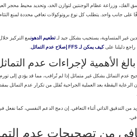
سق الفك، وزراعة عظام الوجنتين لتوازن الخد، وتحديد محيط محجر الع
ا على جانب واحد. يتطلب كل نوع بروتوكولات تعافي محددة لمنع التئام غي
دين غير المتساوية، يستجيب بشكل جيد لـ
تطعيم الدهون
مع التركيز خلال
راجع دليلنا على
كيف يمكن لـ FFS إصلاح عدم التماثل
.
بالغ الأهمية لإجراءات عدم التماثل
) المتماثلة، تلتئم عمليات تصحيح عدم التماثل بشكل غير متماثل إذا لم تُراقب، مما قد يؤدي
د من التدقيق الذاتي أثناء التعافي. إن دمج الدعم النفسي، كما نفعل في
في من تصحيحات عدم التماثل 