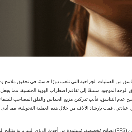
جه (FFS) وتصحيح عدم التناسق من العمليات الجراحية التي تلعب دورًا حاسمًا في تحقيق 
 الوجه الموجود مسبقًا إلى تفاقم اضطراب الهوية الجنسية، مما يجعل
عيادتي، قمت بإرشاد الآلاف من خلال هذه العملية التحويلية، مما أد
يقدم هذا الدليل الشامل لعام ٢٠٢٥ حول التعافي من عدم تناسق الفكين (FFS) نصائح مُخصصة، مُستمدة من أح