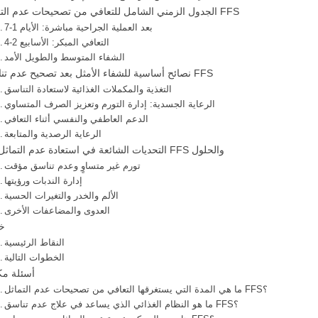
الجدول الزمني الشامل للتعافي من تصحيحات عدم التماثل FFS
بعد العملية الجراحية مباشرة: الأيام 1-7
التعافي المبكر: الأسابيع 2-4
الشفاء المتوسط والطويل الأمد
نصائح أساسية للشفاء الأمثل بعد تصحيح عدم تناسق FFS
التغذية والمكملات الغذائية لاستعادة التناسق
الرعاية الجسدية: إدارة التورم وتعزيز الصرف المتساوي
الدعم العاطفي والنفسي أثناء التعافي
الرعاية الرصدية والمتابعة
التحديات الشائعة في استعادة عدم التماثل في FFS والحلول
تورم غير متساوٍ وعدم تناسق مؤقت
إدارة الندبات ورؤيتها
الألم والخدر والتغيرات الحسية
العدوى والمضاعفات الأخرى
خا
النقاط الرئيسية
الخطوات التالية
أسئلة مك
ما هي المدة التي يستغرقها التعافي من تصحيحات عدم التماثل FFS؟
ما هو النظام الغذائي الذي يساعد في علاج عدم تناسق FFS؟