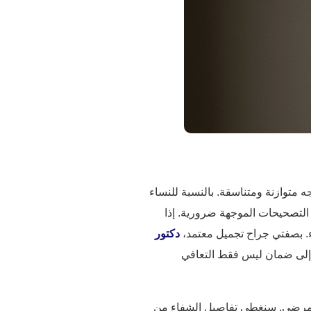
ملامح وجه متوازنة ومتناسقة. بالنسبة للنساء
 التصحيحات الموجهة ضرورية. إذا
دكتور
ى إلى ضمان ليس فقط التعافي
دث الرؤى السريرية ونتائج المرضى. سنغطي تفاصيل الشفاء من