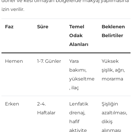
döner ve kesi olmayan bölgelerde makyaj yapılmasına
izin verilir.
Faz
Süre
Temel
Beklenen
Odak
Belirtiler
Alanları
Hemen
1-7. Günler
Yara
Yüksek
bakımı,
şişlik, ağrı,
yükseltme
morarma
, ilaç
Erken
2-4.
Lenfatik
Şişliğin
Haftalar
drenaj,
azaltılması,
hafif
dikiş
aktivite
alınması