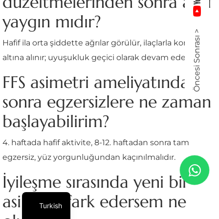
düzeltmelerinden sonra ağrı
yaygın mıdır?
Öncesi Sonrası >
Hafif ila orta şiddette ağrılar görülür, ilaçlarla kontrol
altına alınır; uyuşukluk geçici olarak devam edebilir.
FFS asimetri ameliyatından
sonra egzersizlere ne zaman
başlayabilirim?
4. haftada hafif aktivite, 8-12. haftadan sonra tam
egzersiz, yüz yorgunluğundan kaçınılmalıdır.
İyileşme sırasında yeni bir
asimetri fark edersem ne
Turkish