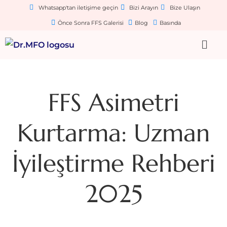
Whatsapp'tan iletişime geçin
Bizi Arayın
Bize Ulaşın
Önce Sonra FFS Galerisi
Blog
Basında
FFS Asimetri
Kurtarma: Uzman
İyileştirme Rehberi
2025