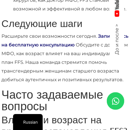
хирургов, как доктор МФО, FFS становится
возможной и эффективной в любом возрасте.
Следующие шаги
До и после >
Расширьте свои возможности сегодня.
Запишитесь
на бесплатную консультацию
Обсудите с доктором
МФО, как возраст влияет на ваш индивидуальный
план FFS. Наша команда стремится помочь
трансгендерным женщинам старшего возраста
добиться аутентичных и позитивных результатов.
Часто задаваемые
вопросы
Влияет ли возраст на
Russian