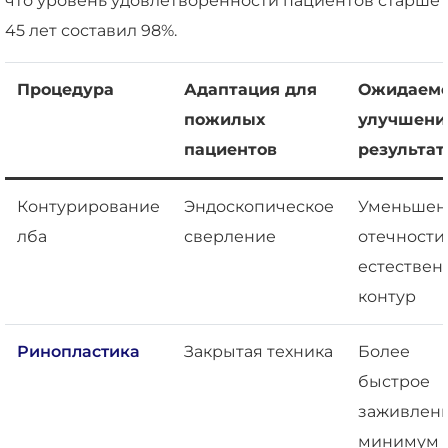
что уровень удовлетворенности пациентов старше
45 лет составил 98%.
Процедура
Адаптация для
Ожидаем
пожилых
улучшени
пациентов
результат
Контурирование
Эндоскопическое
Уменьшен
лба
сверление
отечности,
естествен
контур
Ринопластика
Закрытая техника
Более
быстрое
заживлени
минимум