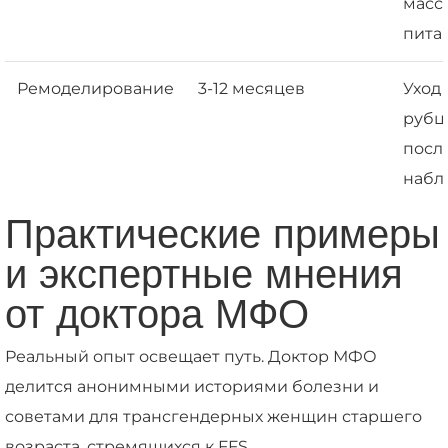
масс
пита
Ремоделирование
3-12 месяцев
Уход 
рубц
посл
набл
Практические примеры
и экспертные мнения
от доктора МФО
Реальный опыт освещает путь. Доктор МФО
делится анонимными историями болезни и
советами для трансгендерных женщин старшего
возраста, стремящихся к FFS.