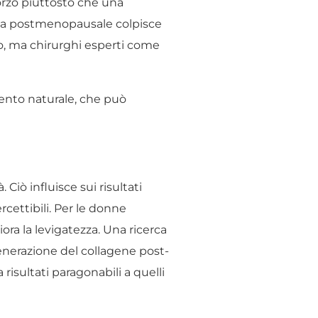
forzo piuttosto che una
ssea postmenopausale colpisce
co, ma chirurghi esperti come
mento naturale, che può
Ciò influisce sui risultati
cettibili. Per le donne
ora la levigatezza. Una ricerca
enerazione del collagene post-
risultati paragonabili a quelli