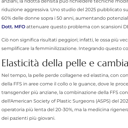
anziani, la ridotta densità può richiedere tecniche modi
riduzione aggressiva. Uno studio del 2025 pubblicato su
60% delle donne sopra i 50 anni, aumentando potenzialme
Dott. MFO
attenuare questo problema con scansioni DE
Ciò non significa risultati peggiori; infatti, le ossa p
semplificare la femminilizzazione. Integrando questo c
Elasticità della pelle e cambi
Nel tempo, la pelle perde collagene ed elastina, con conse
della FFS in aree come il collo o le guance, dove le pro
transgender più anziane, la combinazione della FFS con te
dell'American Society of Plastic Surgeons (ASPS) del 20
operatoria più lenta del 20-30%, ma la medicina rigenerat
dei pazienti più giovani.