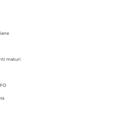
ziane
nti maturi
MFO
età