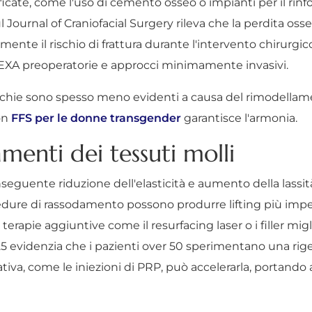
ficate, come l'uso di cemento osseo o impianti per il rin
l Journal of Craniofacial Surgery rileva che la perdita o
nte il rischio di frattura durante l'intervento chirurgi
XA preoperatorie e approcci minimamente invasivi.
iù vecchie sono spesso meno evidenti a causa del rimodella
on
FFS per le donne transgender
garantisce l'armonia.
amenti dei tessuti molli
guente riduzione dell'elasticità e aumento della lassità. 
cedure di rassodamento possono produrre lifting più imper
rapie aggiuntive come il resurfacing laser o i filler migli
25 evidenzia che i pazienti over 50 sperimentano una rig
iva, come le iniezioni di PRP, può accelerarla, portando a 