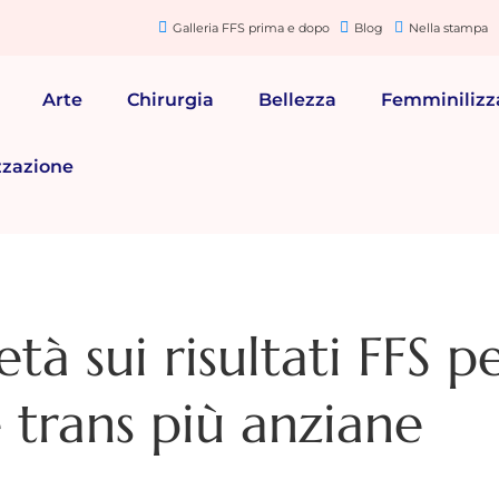
Galleria FFS prima e dopo
Blog
Nella stampa
Arte
Chirurgia
Bellezza
Femminilizz
zzazione
tà sui risultati FFS pe
trans più anziane