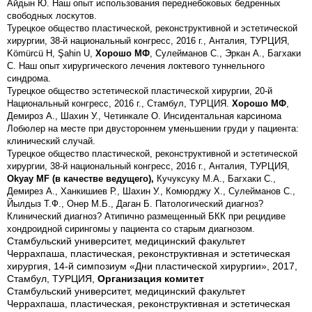
Айдын Ю. Наш опыт использования переднебоковых бедренных
свободных лоскутов.
Турецкое общество пластической, реконструктивной и эстетической
хирургии, 38-й национальный конгресс, 2016 г., Анталия, ТУРЦИЯ,
Kömürcü H, Şahin U,
Хорошо МФ
, Сулейманов С., Эркан А., Багхаки
С. Наш опыт хирургического лечения локтевого туннельного
синдрома.
Турецкое общество эстетической пластической хирургии, 20-й
Национальный конгресс, 2016 г., Стамбул, ТУРЦИЯ.
Хорошо МФ
,
Демироз А., Шахин У., Четинкале О. Инсидентальная карсинома
Лобюлер на месте при двустороннем уменьшении груди у пациента:
клинический случай.
Турецкое общество пластической, реконструктивной и эстетической
хирургии, 38-й национальный конгресс, 2016 г., Анталия, ТУРЦИЯ,
Okyay MF (в качестве ведущего),
Кучуксуку М.А., Багхаки С.,
Демирез А., Ханкишиев Р., Шахин У., Комюрджу Х., Сулейманов С.,
Йылдыз Т.Ф., Онер М.Б., Даган Б. Патологический диагноз?
Клинический диагноз? Атипично размещенный БКК при рецидиве
хондроидной сирингомы у пациента со старым диагнозом.
Стамбульский университет, медицинский факультет
Черрахпаша, пластическая, реконструктивная и эстетическая
хирургия, 14-й симпозиум «Дни пластической хирургии», 2017,
Стамбул, ТУРЦИЯ,
Организация
комитет
Стамбульский университет, медицинский факультет
Черрахпаша, пластическая, реконструктивная и эстетическая