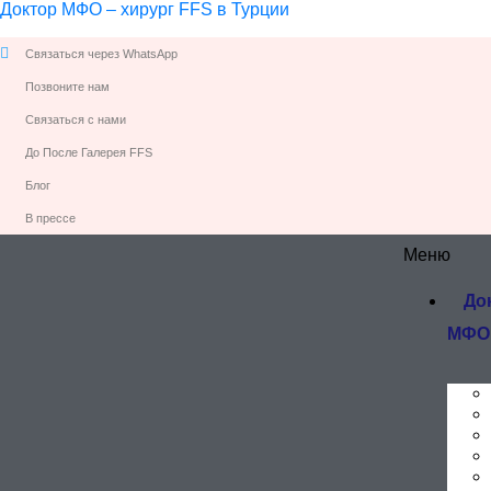
Доктор МФО – хирург FFS в Турции
Связаться через WhatsApp
Позвоните нам
Связаться с нами
До После Галерея FFS
Блог
В прессе
Меню
До
МФО