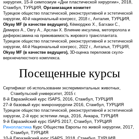
хирургия, 15-й симпозиум «Дни пластической хирургии», 2018,
Стамбул, ТУРЦИЯ,
Организация
комитет
Турецкое общество пластической, реконструктивной и эстетической
ТУРЦИЯ
хирургии, 40-й национальный конгресс, 2018 г., Анталия,
,
Okyay MF (в качестве ведущего),
Кёмюрджю Х., Багхаки С.,
Демироз А., Овгу А., Арслан Х.
Влияние инсулина, метопролола и
дефероксамина на приживаемость жирового трансплантата
.
Турецкое общество пластической, реконструктивной и эстетической
хирургии, 44-й Национальный конгресс, 2022 г., Анталья, ТУРЦИЯ,
Okyay MF (в качестве ведущего),
3D-оценка переломов скуло-
верхнечелюстного комплекса.
Посещенные курсы
Сертификат об использовании экспериментальных животных,
Стамбульский университет, 2015 г.
8-й Евразийский курс ISAPS, 2016, Стамбул, ТУРЦИЯ
27-й базовый курс микрохирургии 2016, Стамбул, ТУРЦИЯ
Турецкое общество пластической, реконструктивной и эстетической
2-й курс эстетики лица, 2016, Анкара, ТУРЦИЯ
хирургии,
9-й Евразийский курс ISAPS 2017, Стамбул, ТУРЦИЯ
Ринопластика
Курс Общества Европы по живой хирургии, 2017,
Стамбул, ТУРЦИЯ
10-й Евразийский курс ISAPS, 2018, Стамбул, ТУРЦИЯ