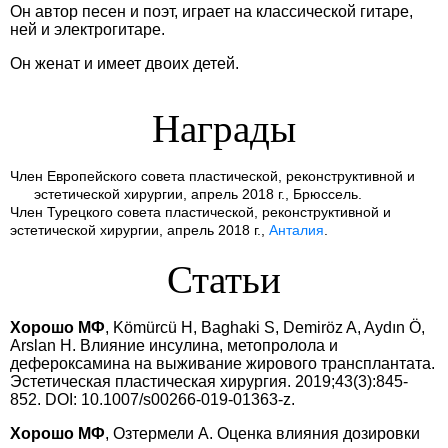
Он автор песен и поэт, играет на классической гитаре,
ней и электрогитаре.
Он женат и имеет двоих детей.
Награды
Член Европейского совета пластической, реконструктивной и
эстетической хирургии, апрель 2018 г., Брюссель.
Член Турецкого совета пластической, реконструктивной и
эстетической хирургии, апрель 2018 г.,
Анталия
.
Статьи
Хорошо МФ
, Kömürcü H, Baghaki S, Demiröz A, Aydın Ö,
Arslan H. Влияние инсулина, метопролола и
дефероксамина на выживание жирового трансплантата.
Эстетическая пластическая хирургия. 2019;43(3):845-
852. DOI: 10.1007/s00266-019-01363-z.
Хорошо МФ
, Озтермели А. Оценка влияния дозировки