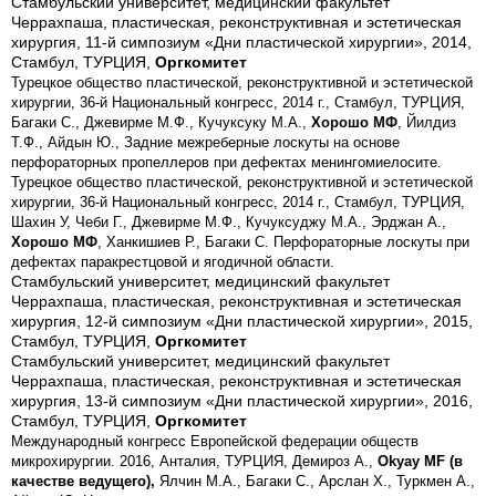
Стамбульский университет, медицинский факультет
Черрахпаша, пластическая, реконструктивная и эстетическая
хирургия, 11-й симпозиум «Дни пластической хирургии», 2014,
Стамбул, ТУРЦИЯ,
Оргкомитет
Турецкое общество пластической, реконструктивной и эстетической
хирургии, 36-й Национальный конгресс, 2014 г., Стамбул, ТУРЦИЯ,
Багаки С., Джевирме М.Ф., Кучуксуку М.А.,
Хорошо МФ
, Йилдиз
Т.Ф., Айдын Ю., Задние межреберные лоскуты на основе
перфораторных пропеллеров при дефектах менингомиелосите.
Турецкое общество пластической, реконструктивной и эстетической
хирургии, 36-й Национальный конгресс, 2014 г., Стамбул, ТУРЦИЯ,
Шахин У, Чеби Г., Джевирме М.Ф., Кучуксуджу М.А., Эрджан А.,
Хорошо МФ
, Ханкишиев Р., Багаки С. Перфораторные лоскуты при
дефектах паракрестцовой и ягодичной области.
Стамбульский университет, медицинский факультет
Черрахпаша, пластическая, реконструктивная и эстетическая
хирургия, 12-й симпозиум «Дни пластической хирургии», 2015,
Стамбул, ТУРЦИЯ,
Оргкомитет
Стамбульский университет, медицинский факультет
Черрахпаша, пластическая, реконструктивная и эстетическая
хирургия, 13-й симпозиум «Дни пластической хирургии», 2016,
Стамбул, ТУРЦИЯ,
Оргкомитет
Международный конгресс Европейской федерации обществ
микрохирургии. 2016, Анталия, ТУРЦИЯ, Демироз А.,
Okyay MF (в
качестве ведущего),
Ялчин М.А., Багаки С., Арслан Х., Туркмен А.,