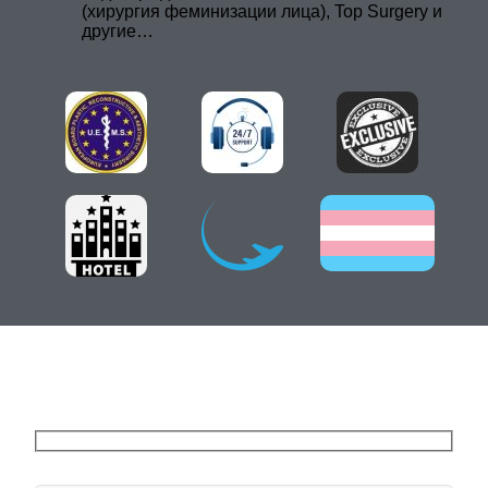
(хирургия феминизации лица), Top Surgery и
другие…