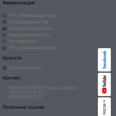
Феминизация
FFS - феминизация лица
Контурирование лба
Кошачьи и лисьи глаза
Уменьшение челюсти
Топ Хирургия
BFS - феминизация тела
Красота
Пересадка волос
Контакт
Гузелоба, 2408/10, Анталья, Турция
+90 552 800 33 22
+90 552 800 33 22
До и после >
Полезные ссылки